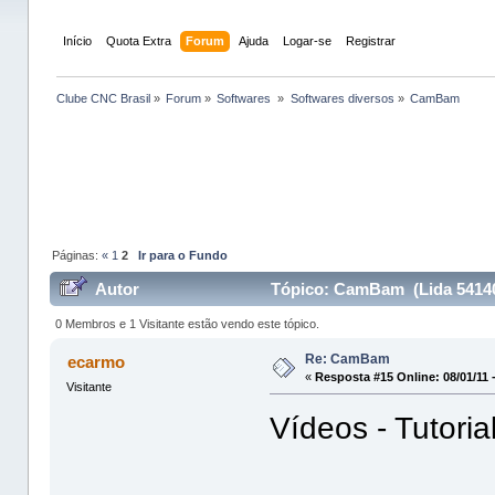
Início
Quota Extra
Forum
Ajuda
Logar-se
Registrar
Clube CNC Brasil
»
Forum
»
Softwares 
»
Softwares diversos
»
CamBam
Páginas:
«
1
2
Ir para o Fundo
Autor
Tópico: CamBam (Lida 54140
0 Membros e 1 Visitante estão vendo este tópico.
Re: CamBam
ecarmo
«
Resposta #15 Online:
08/01/11 
Visitante
Vídeos - Tutoria