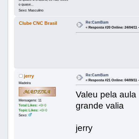
o quase...
Sexo: Masculino
Re:CamBam
Clube CNC Brasil
«
Resposta #20 Online:
24/04/11 
Re:CamBam
jerry
«
Resposta #21 Online:
04/09/11 
Madeira
Valeu pela aula
Mensagens: 11
grande valia
Total Likes:
+0/-0
Topic Likes:
+0/-0
Sexo:
jerry