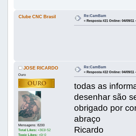
Re:CamBam
Clube CNC Brasil
«
Resposta #21 Online:
04/09/11 
Re:CamBam
JOSE RICARDO
«
Resposta #22 Online:
04/09/11 
Ouro
todas as inform
desenhar são s
obrigado por co
abraço
Mensagens: 8200
Ricardo
Total Likes:
+363/-52
Topic Likes:
+0/-0