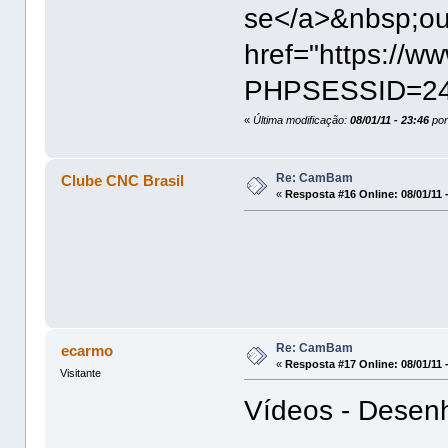
se</a>&nbsp;ou
href="https://w
PHPSESSID=24u
«
Última modificação:
08/01/11 - 23:46
por
Re: CamBam
Clube CNC Brasil
«
Resposta #16 Online:
08/01/11 
Re: CamBam
ecarmo
«
Resposta #17 Online:
08/01/11 
Visitante
Vídeos - Desen