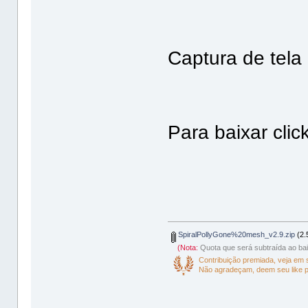
Captura de tela
Para baixar clic
SpiralPollyGone%20mesh_v2.9.zip
(2.
(Nota:
Quota que será subtraída ao bai
Contribuição premiada, veja em
Não agradeçam, deem seu like 