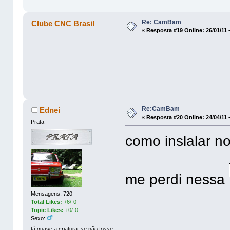
Re: CamBam
Clube CNC Brasil
«
Resposta #19 Online:
26/01/11 
Re:CamBam
Ednei
«
Resposta #20 Online:
24/04/11 
Prata
como inslalar no
me perdi nessa
Mensagens: 720
Total Likes:
+6/-0
Topic Likes:
+0/-0
Sexo:
tá quase a criatura, se não fosse