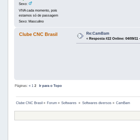
Sexo:
VIVA cada momento, pois
estamos só de passagem
Sexo: Masculino
Re:CamBam
Clube CNC Brasil
«
Resposta #22 Online:
04/09/11 
Páginas:
«
1
2
Ir para o Topo
Clube CNC Brasil
»
Forum
»
Softwares 
»
Softwares diversos
»
CamBam