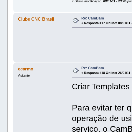
«
Última modificação:
08/01/11 - 23:45
por
Re: CamBam
Clube CNC Brasil
«
Resposta #17 Online:
08/01/11 
Re: CamBam
ecarmo
«
Resposta #18 Online:
26/01/11 
Visitante
Criar Template
Para evitar ter
operação de us
serviço, o CamB