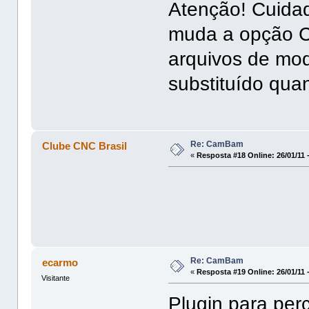
Atenção! Cuida
muda a opção C
arquivos de mod
substituído qu
Re: CamBam
Clube CNC Brasil
«
Resposta #18 Online:
26/01/11 
Re: CamBam
ecarmo
«
Resposta #19 Online:
26/01/11 
Visitante
Plugin para per