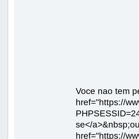
Voce nao tem pe
href="https://w
PHPSESSID=24u
se</a>&nbsp;ou
href="https://w