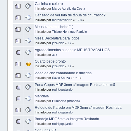
Casinha e celeiro
Iniciado por
Marco Aurelio da Costa
Cansado de ver foto de tábua de churrasco?
Iniciado por
marciotalharte
«
1
2
3
»
Meus trabalhos hehe!" ;)
Iniciado por
Thiago Henrique Patricio
Mesa Decorativa para jogos
Iniciado por
jozivaldo
«
1
2
»
Agradecimentos a todos e MEUS TRABALHOS
Iniciado por
acx
Quarto bebe pronto
Iniciado por
jozivaldo
«
1
2
»
video da cnc trabalhando e duvidas
Iniciado por
Savio Souza
«
1
2
3
»
Porta Copos MDF 3mm c/ Imagem Resinada e Imã
Iniciado por
rodrigogajardo
Mandala
Iniciado por
Humberto (hrabelo)
Relógio de Parede em MDF 3mm c/ Imagem Resinada
Iniciado por
rodrigogajardo
Bandeja MDF 6mm c/ Imagem Resinada
Iniciado por
rodrigogajardo
Corujinha 3D