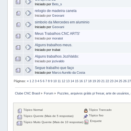
Iniciado por
Beto_s
relogio de madeira canela
Iniciado por
Geovani
simbolo da Mercedes em aluminio
Iniciado por
Geovani
Meus Trabalhos CNC ARTS'
Iniciado por
moratot
Alguns trabalhos meus.
Iniciado por trubat
Alguns trabalhos JoziValdo:
Iniciado por
jozivaldo
Segue trabalho que faço
Iniciado por
Marco Aurelio da Costa
Páginas:
«
1
2
3
4
5
6
7
8
9
10
11
12
13
14
15
16
17
18
19
20
21
22
23
24
25
26
27
Clube CNC Brasil
»
Forum
»
Puzzles, arquivos grátis p/ fresar, arte de usuários, 
Tópico Normal
Tópico Trancado
Tópico fixo
Tópico Quente (Mais de 5 respostas)
Enquete
Tópico Muito Quente (Mais de 10 respostas)