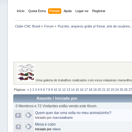
Início
Quota Extra
Forum
Ajuda
Logar-se
Registrar
Clube CNC Brasil
»
Forum
»
Puzzles, arquivos grátis p/ fresar, arte de usuários, 
Uma galeria de trabalhos realizados com essa máquinas maravilhos
Páginas:
«
1
2
3
4
5
6
7
8
9
10
11
12
13
14
15
16
17
18
19
20
21
22
23
24
25
26
27
Assunto
/
Iniciado por
0 Membros e 72 Visitantes estão vendo este fórum.
Quem quer dar uma volta no meu animalzinho?
Iniciado por
marciotalharte
Mesa e cubo
Iniciado por
eliane