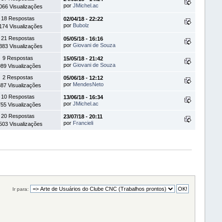
por
JMichel.ac
066 Visualizações
18 Respostas
02/04/18 - 22:22
por
Bubolz
174 Visualizações
21 Respostas
05/05/18 - 16:16
por
Giovani de Souza
383 Visualizações
9 Respostas
15/05/18 - 21:42
por
Giovani de Souza
89 Visualizações
2 Respostas
05/06/18 - 12:12
por
MendesNeto
87 Visualizações
10 Respostas
13/06/18 - 16:34
por
JMichel.ac
55 Visualizações
20 Respostas
23/07/18 - 20:11
por
Francieli
503 Visualizações
Ir para: