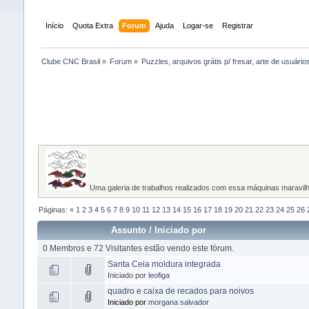
Início
Quota Extra
Forum
Ajuda
Logar-se
Registrar
Clube CNC Brasil
»
Forum
»
Puzzles, arquivos grátis p/ fresar, arte de usuários
Uma galeria de trabalhos realizados com essa máquinas maravilh
Páginas:
«
1
2
3
4
5
6
7
8
9
10
11
12
13
14
15
16
17
18
19
20
21
22
23
24
25
26
Assunto
/
Iniciado por
0 Membros e 72 Visitantes estão vendo este fórum.
Santa Ceia moldura integrada
Iniciado por
leofiga
quadro e caixa de recados para noivos
Iniciado por
morgana salvador