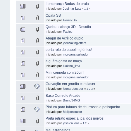
Lembrança Bodas de prata
Iniciado por
Josimar Luiz
«
1
2
»
Opala SS
Iniciado por
Aloisio Div
Quebra cabeça 3D - Desafio
Iniciado por
Fabioc
Abajur de Acrílico duplo
Iniciado por
joelMakingletters
porta rolo de papel higiênico!
Iniciado por
morgana salvador
alguém gosta de maça
Iniciado por
luciano_lima
Mini cômoda com 20cm!
Iniciado por
morgana salvador
Gravação em granito com laser
Iniciado por
leonardoesper
«
1
2
3
»
Base Controle Arcade
Iniciado por
Bruno34MG
Pintura para tabuas de churrasco e petisqueira
Iniciado por
Meliponicultor
Porta retrato especial pai dos noivos
Iniciado por
jessica loos
«
1
2
»
Meus trabalhos