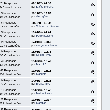
20 Respostas
07/12/17 - 01:36
por
Isaías Moreira
027 Visualizações
3 Respostas
21/12/17 - 15:55
por
diegogfsa
07 Visualizações
6 Respostas
11/01/18 - 11:50
por
Sabrina de Oliveira
38 Visualizações
3 Respostas
13/01/18 - 01:01
por
PauloIntelecto
33 Visualizações
0 Respostas
17/01/18 - 13:53
por
morgana salvador
10 Visualizações
0 Respostas
18/01/18 - 10:36
por
luciano_lima
35 Visualizações
3 Respostas
10/02/18 - 18:42
por
Mac_RC
64 Visualizações
42 Respostas
19/02/18 - 15:13
por
Maquete
080 Visualizações
0 Respostas
14/03/18 - 15:28
por
Bruno34MG
77 Visualizações
4 Respostas
16/03/18 - 16:45
por
Meliponicultor
03 Visualizações
22 Respostas
19/03/18 - 11:17
por
Marafigo
223 Visualizações
37 Respostas
24/03/18 - 14:24