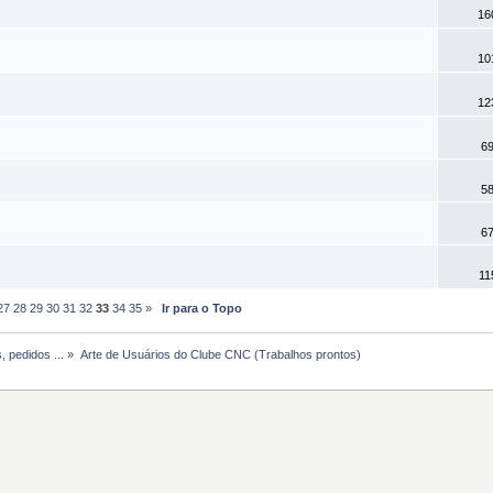
16
10
12
69
58
67
11
27
28
29
30
31
32
33
34
35
»
Ir para o Topo
, pedidos ...
»
Arte de Usuários do Clube CNC (Trabalhos prontos)