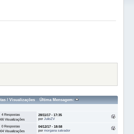
tas
/
Visualizações
Última Mensagem:
4 Respostas
28/11/17 - 17:35
por
JulioZV
66 Visualizações
0 Respostas
04/12/17 - 18:58
por
morgana salvador
04 Visualizações