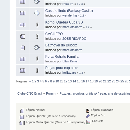
Iniciado por
rosauro
«
1
2
3
»
Castelo lindo (Fantasy Castle)
Iniciado por
wender.hg
«
1
2
»
Kombi Quebra Cuca 3D
Iniciado por
marciotalharte
«
1
2
»
CACHEPO
Iniciado por
JOSE RICARDO
Batmovel do Bubolz
Iniciado por
marciotalharte
Porta Retrato Família
Iniciado por
Ellen Kelvin
Peças para cup cake
Iniciado por
kelifavaro
«
1
2
»
Páginas:
«
1
2
3
4
5
6
7
8
9
10
11
12
13
14
15
16
17
18
19
20
21
22
23
24
25
26
Clube CNC Brasil
»
Forum
»
Puzzles, arquivos grátis p/ fresar, arte de usuários
Tópico Normal
Tópico Trancado
Tópico fixo
Tópico Quente (Mais de 5 respostas)
Enquete
Tópico Muito Quente (Mais de 10 respostas)