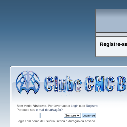
Registre-s
Bem-vindo,
Visitante
. Por favor faça o
Login
ou o
Registro
.
Perdeu o seu
e-mail de ativação?
Login com nome de usuário, senha e duração da sessão