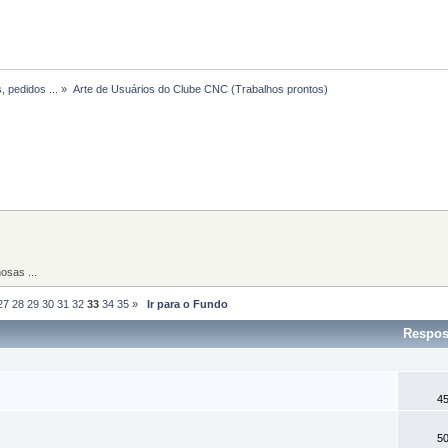
, pedidos ...
»
Arte de Usuários do Clube CNC (Trabalhos prontos)
osas ...
27
28
29
30
31
32
33
34
35
»
Ir para o Fundo
Respos
45
50