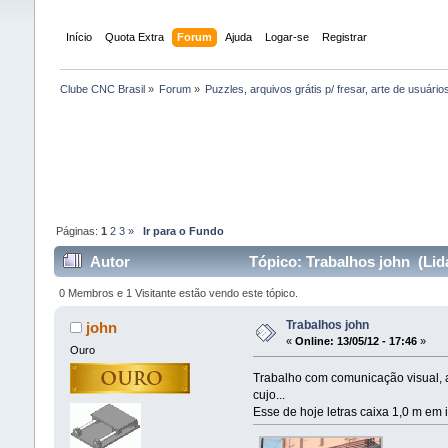
Início
Quota Extra
Forum
Ajuda
Logar-se
Registrar
Clube CNC Brasil
»
Forum
»
Puzzles, arquivos grátis p/ fresar, arte de usuários
Páginas:
1
2
3
»
Ir para o Fundo
Autor
Tópico: Trabalhos john (Lid
0 Membros e 1 Visitante estão vendo este tópico.
Trabalhos john
john
«
Online:
13/05/12 - 17:46
»
Ouro
Trabalho com comunicação visual, a 
cujo...
Esse de hoje letras caixa 1,0 m em 