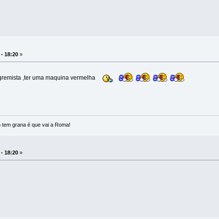
 - 18:20
»
gremista ,ter uma maquina vermelha
 tem grana é que vai a Roma!
 - 18:20
»