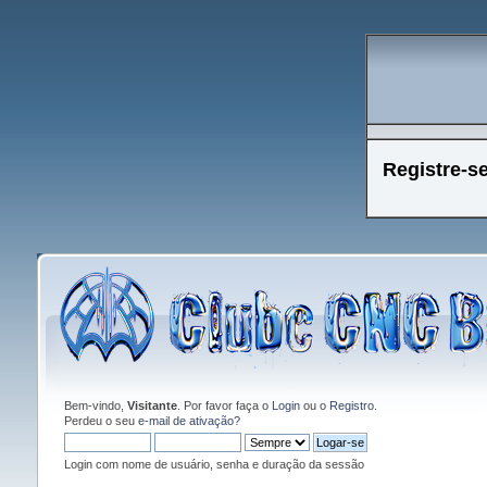
Registre-s
Bem-vindo,
Visitante
. Por favor faça o
Login
ou o
Registro
.
Perdeu o seu
e-mail de ativação?
Login com nome de usuário, senha e duração da sessão