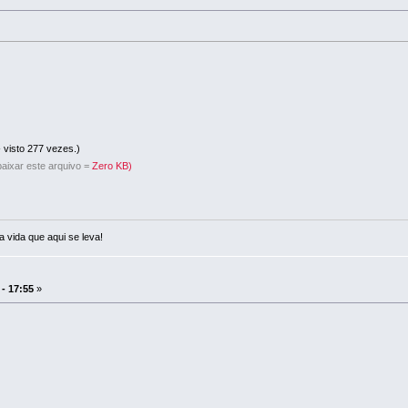
 visto 277 vezes.)
aixar este arquivo =
Zero KB)
a vida que aqui se leva!
 - 17:55
»