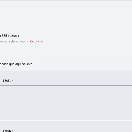
o 365 vezes.)
aixar este arquivo =
Zero KB)
a vida que aqui se leva!
 - 17:51
»
 - 17:55
»