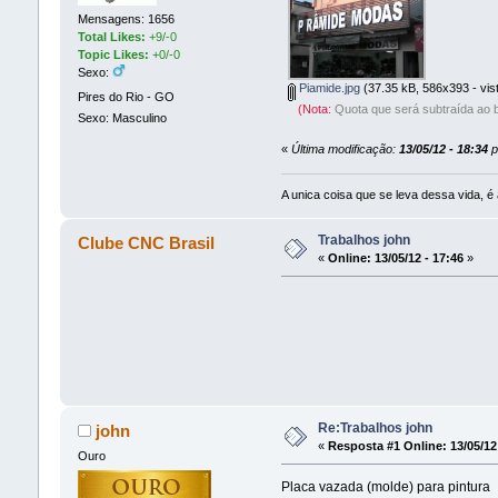
Mensagens: 1656
Total Likes:
+9/-0
Topic Likes:
+0/-0
Sexo:
Piamide.jpg
(37.35 kB, 586x393 - vis
Pires do Rio - GO
(Nota:
Quota que será subtraída ao b
Sexo: Masculino
«
Última modificação:
13/05/12 - 18:34
p
A unica coisa que se leva dessa vida, é 
Trabalhos john
Clube CNC Brasil
«
Online:
13/05/12 - 17:46
»
Re:Trabalhos john
john
«
Resposta #1 Online:
13/05/12
Ouro
Placa vazada (molde) para pintura