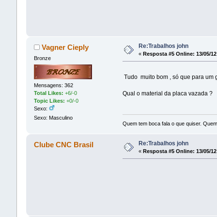
Re:Trabalhos john
Vagner Cieply
«
Resposta #5 Online:
13/05/12
Bronze
Tudo muito bom , só que para um 
Mensagens: 362
Total Likes:
+6/-0
Qual o material da placa vazada ?
Topic Likes:
+0/-0
Sexo:
Sexo: Masculino
Quem tem boca fala o que quiser. Quem
Re:Trabalhos john
Clube CNC Brasil
«
Resposta #5 Online:
13/05/12