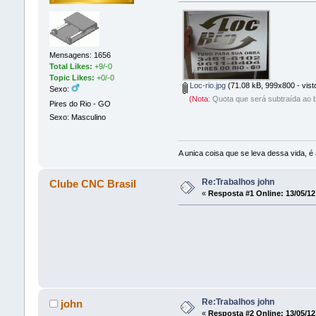
Mensagens: 1656
Total Likes:
+9/-0
Topic Likes:
+0/-0
Loc-rio.jpg
(71.08 kB, 999x800 - vist
Sexo:
(Nota:
Quota que será subtraída ao b
Pires do Rio - GO
Sexo: Masculino
A unica coisa que se leva dessa vida, é 
Re:Trabalhos john
Clube CNC Brasil
«
Resposta #1 Online:
13/05/12
Re:Trabalhos john
john
«
Resposta #2 Online:
13/05/12