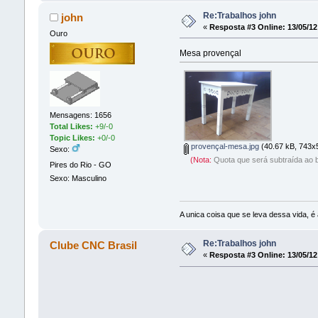
Re:Trabalhos john
john
«
Resposta #3 Online:
13/05/12
Ouro
Mesa provençal
Mensagens: 1656
Total Likes:
+9/-0
Topic Likes:
+0/-0
provençal-mesa.jpg
(40.67 kB, 743x5
Sexo:
(Nota:
Quota que será subtraída ao b
Pires do Rio - GO
Sexo: Masculino
A unica coisa que se leva dessa vida, é 
Re:Trabalhos john
Clube CNC Brasil
«
Resposta #3 Online:
13/05/12