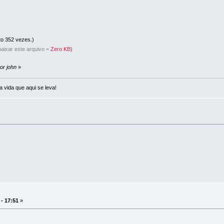
to 352 vezes.)
aixar este arquivo =
Zero KB)
or john
»
a vida que aqui se leva!
 - 17:51
»