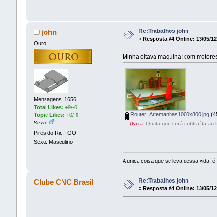
Re:Trabalhos john
john
«
Resposta #4 Online:
13/05/12
Ouro
Minha oitava maquina: com motores
Mensagens: 1656
Total Likes:
+9/-0
Router_Artemanhas1000x800.jpg
(45
Topic Likes:
+0/-0
Sexo:
(Nota:
Quota que será subtraída ao b
Pires do Rio - GO
Sexo: Masculino
A unica coisa que se leva dessa vida, é 
Re:Trabalhos john
Clube CNC Brasil
«
Resposta #4 Online:
13/05/12