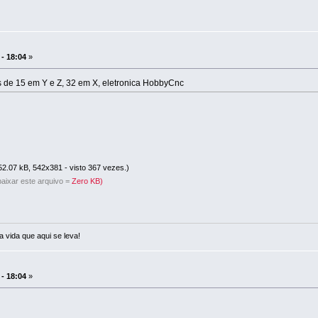
 - 18:04
»
 de 15 em Y e Z, 32 em X, eletronica HobbyCnc
2.07 kB, 542x381 - visto 367 vezes.)
aixar este arquivo =
Zero KB)
a vida que aqui se leva!
 - 18:04
»