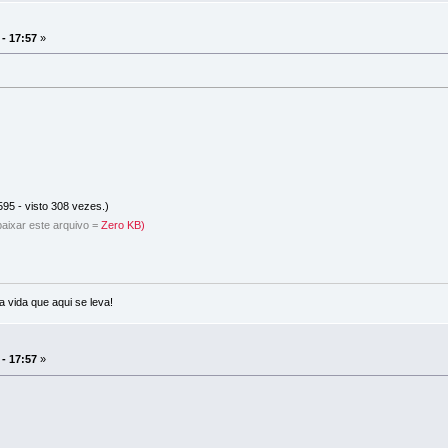
 - 17:57
»
95 - visto 308 vezes.)
aixar este arquivo =
Zero KB)
a vida que aqui se leva!
 - 17:57
»