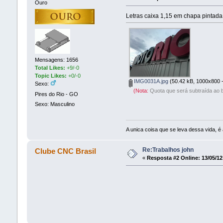
Ouro
Letras caixa 1,15 em chapa pintada
Mensagens: 1656
Total Likes:
+9/-0
Topic Likes:
+0/-0
IMG0031A.jpg
(50.42 kB, 1000x800 -
Sexo:
(Nota:
Quota que será subtraída ao b
Pires do Rio - GO
Sexo: Masculino
A unica coisa que se leva dessa vida, é 
Re:Trabalhos john
Clube CNC Brasil
«
Resposta #2 Online:
13/05/12