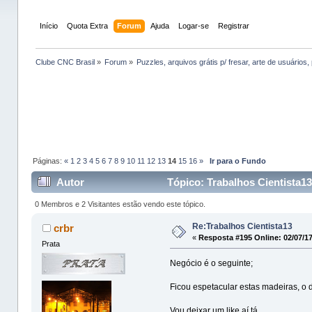
Início
Quota Extra
Forum
Ajuda
Logar-se
Registrar
Clube CNC Brasil
»
Forum
»
Puzzles, arquivos grátis p/ fresar, arte de usuários, 
Páginas:
«
1
2
3
4
5
6
7
8
9
10
11
12
13
14
15
16
»
Ir para o Fundo
Autor
Tópico: Trabalhos Cientista13
0 Membros e 2 Visitantes estão vendo este tópico.
Re:Trabalhos Cientista13
crbr
«
Resposta #195 Online:
02/07/17
Prata
Negócio é o seguinte;
Ficou espetacular estas madeiras, o di
Vou deixar um like aí tá,