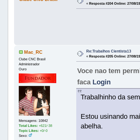
«
Resposta #204 Online:
27/08/19
Re:Trabalhos Cientista13
Mac_RC
«
Resposta #205 Online:
27/08/19
Clube CNC Brasil
Administrador
Voce nao tem permis
Ouro
faca
Login
Trabalhinho da sem
Estou usinando mais
Mensagens: 10842
abelha.
Total Likes:
+621/-38
Topic Likes:
+0/-0
Sexo: