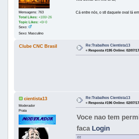
Cá entre nós, o stl daquele oval lá 
Mensagens: 763
Total Likes:
+100/-26
Topic Likes:
+0/-0
Sexo:
Sexo: Masculino
Re:Trabalhos Cientista13
Clube CNC Brasil
«
Resposta #195 Online:
02/07/17
Re:Trabalhos Cientista13
cientista13
«
Resposta #196 Online:
02/07/17
Moderador
Prata
Voce nao tem permis
faca
Login