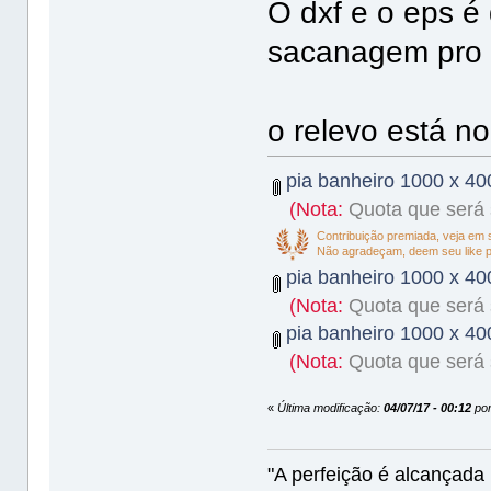
O dxf e o eps é 
sacanagem pro
o relevo está no 
pia banheiro 1000 x 40
(Nota:
Quota que será s
Contribuição premiada, veja em
Não agradeçam, deem seu like 
pia banheiro 1000 x 40
(Nota:
Quota que será s
pia banheiro 1000 x 400
(Nota:
Quota que será s
«
Última modificação:
04/07/17 - 00:12
por
"A perfeição é alcançad