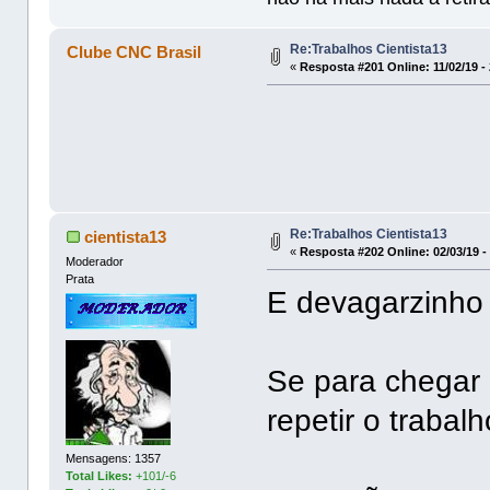
Re:Trabalhos Cientista13
Clube CNC Brasil
«
Resposta #201 Online:
11/02/19 -
Re:Trabalhos Cientista13
cientista13
«
Resposta #202 Online:
02/03/19 -
Moderador
Prata
E devagarzinho
Se para chegar 
repetir o trabalh
Mensagens: 1357
Total Likes:
+101/-6