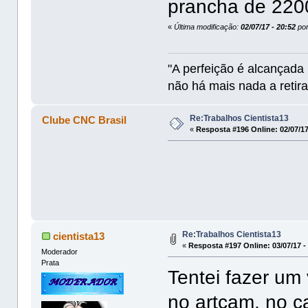
prancha de 2200
«
Última modificação:
02/07/17 - 20:52
por
"A perfeição é alcançad
não há mais nada a retira
Re:Trabalhos Cientista13
Clube CNC Brasil
«
Resposta #196 Online:
02/07/17
Re:Trabalhos Cientista13
cientista13
«
Resposta #197 Online:
03/07/17 -
Moderador
Prata
Tentei fazer um
no artcam, no c