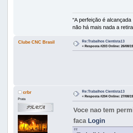
"A perfeição é alcançad
não há mais nada a retira
Re:Trabalhos Cientista13
Clube CNC Brasil
«
Resposta #203 Online:
26/08/19
Re:Trabalhos Cientista13
crbr
«
Resposta #204 Online:
27/08/19
Prata
Voce nao tem permis
faca
Login