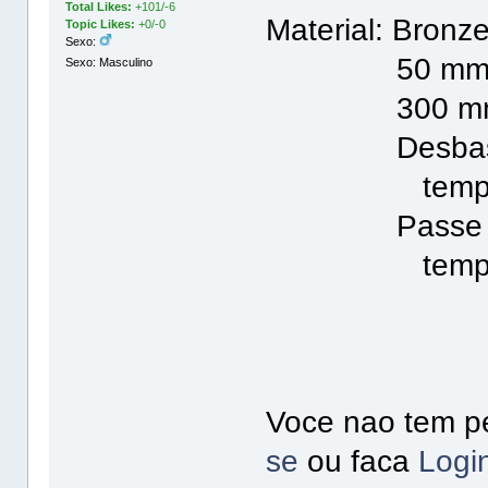
Total Likes:
+101/-6
Material: Bronz
Topic Likes:
+0/-0
Sexo:
50 mm de 
Sexo: Masculino
300 mm de
Desbaste co
tempo de u
Passe final 
tempo de u
Voce nao tem pe
se
ou faca
Logi