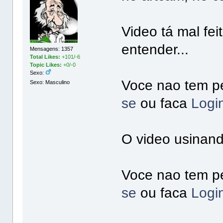
Video tá mal fe
entender...
Mensagens: 1357
Total Likes:
+101/-6
Topic Likes:
+0/-0
Sexo:
Voce nao tem pe
Sexo: Masculino
se
ou faca
Logi
O video usinan
Voce nao tem pe
se
ou faca
Logi