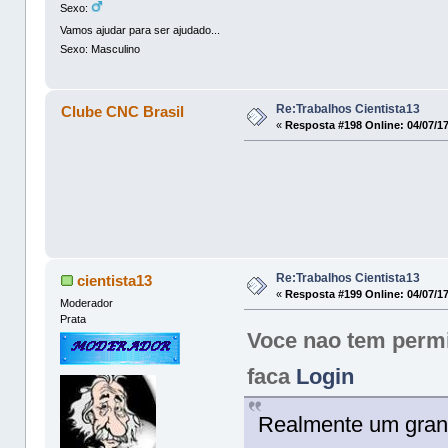
Sexo:
Vamos ajudar para ser ajudado...
Sexo: Masculino
Re:Trabalhos Cientista13
Clube CNC Brasil
«
Resposta #198 Online:
04/07/17
Re:Trabalhos Cientista13
cientista13
«
Resposta #199 Online:
04/07/17
Moderador
Prata
Voce nao tem permis
faca
Login
Realmente um grande