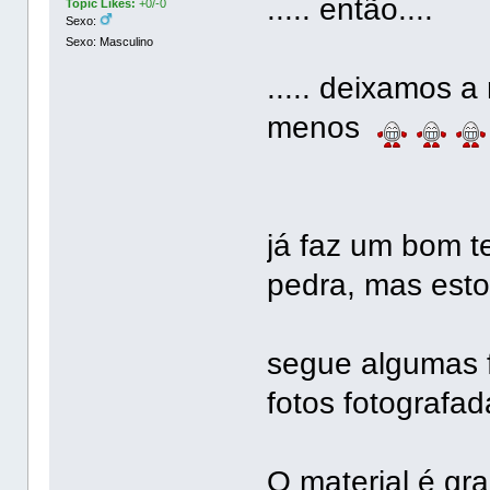
..... então....
Topic Likes:
+0/-0
Sexo:
Sexo: Masculino
..... deixamos 
menos
já faz um bom 
pedra, mas esto
segue algumas f
fotos fotografada
O material é gra