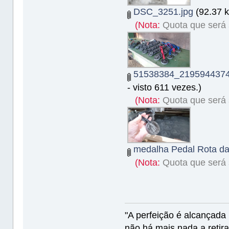
DSC_3251.jpg
(92.37 k
(Nota:
Quota que será s
51538384_2195944374
- visto 611 vezes.)
(Nota:
Quota que será s
medalha Pedal Rota da
(Nota:
Quota que será s
"A perfeição é alcançad
não há mais nada a retira