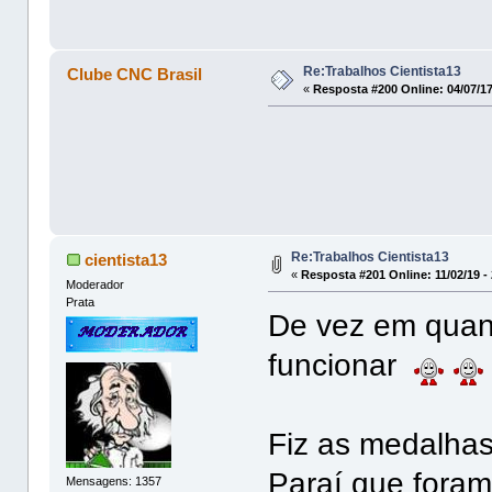
Re:Trabalhos Cientista13
Clube CNC Brasil
«
Resposta #200 Online:
04/07/17
Re:Trabalhos Cientista13
cientista13
«
Resposta #201 Online:
11/02/19 -
Moderador
Prata
De vez em quan
funcionar
Fiz as medalhas
Paraí que foram
Mensagens: 1357