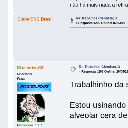
não há mais nada a retira
Re:Trabalhos Cientista13
Clube CNC Brasil
«
Resposta #202 Online:
02/03/19 -
Re:Trabalhos Cientista13
cientista13
«
Resposta #203 Online:
26/08/19
Moderador
Prata
Trabalhinho da
Estou usinando 
alveolar cera de
Mensagens: 1357