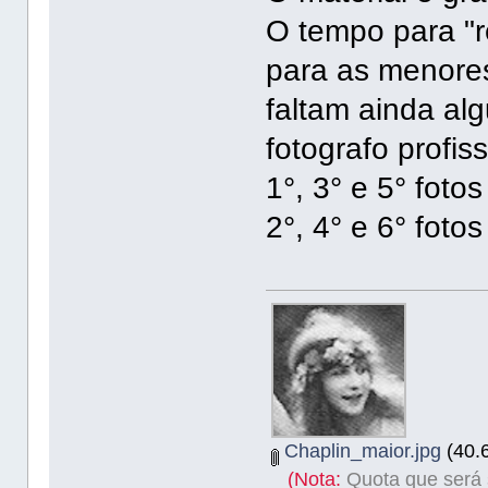
O tempo para "re
para as menores
faltam ainda al
fotografo profis
1°, 3° e 5° fotos
2°, 4° e 6° foto
Chaplin_maior.jpg
(40.6
(Nota:
Quota que será s