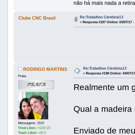
não há mais nada a retira
Re:Trabalhos Cientista13
Clube CNC Brasil
«
Resposta #197 Online:
03/07/17 -
Re:Trabalhos Cientista13
RODRIGO MARTINS
«
Resposta #198 Online:
04/07/17
Prata
Realmente um gr
Qual a madeira
Mensagens: 1537
Enviado de me
Total Likes:
+123/-23
Topic Likes:
+0/-0