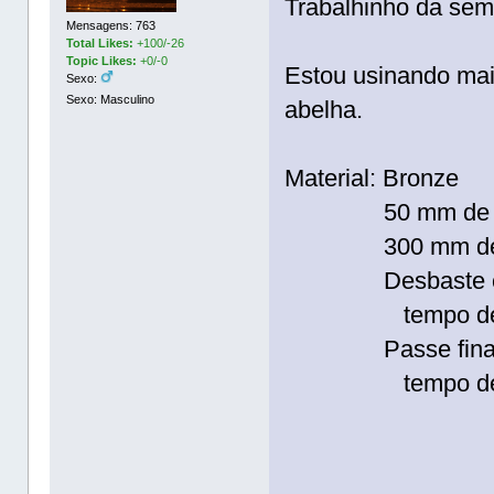
Trabalhinho da sem
Mensagens: 763
Total Likes:
+100/-26
Topic Likes:
+0/-0
Estou usinando mais
Sexo:
Sexo: Masculino
abelha.
Material: Bronze
50 mm de di
300 mm de co
Desbaste com f
tempo de usi
Passe final com
tempo de usi