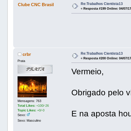
Re:Trabalhos Cientista13
Clube CNC Brasil
«
Resposta #199 Online:
04/07/17
Re:Trabalhos Cientista13
crbr
«
Resposta #200 Online:
04/07/17
Prata
Vermeio,
Obrigado pelo v
Mensagens: 763
Total Likes:
+100/-26
Topic Likes:
+0/-0
E na aposta h
Sexo:
Sexo: Masculino