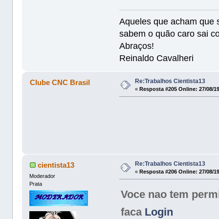
Aqueles que acham que sa
sabem o quão caro sai co
Abraços!
Reinaldo Cavalheri
Re:Trabalhos Cientista13
Clube CNC Brasil
«
Resposta #205 Online:
27/08/19
Re:Trabalhos Cientista13
cientista13
«
Resposta #206 Online:
27/08/19
Moderador
Prata
Voce nao tem permis
faca
Login