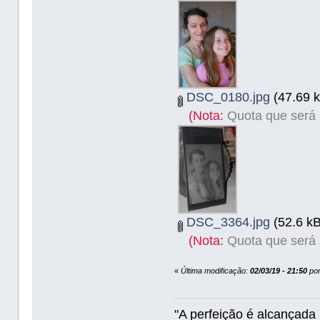
DSC_0180.jpg
(47.69 k
(Nota:
Quota que será s
DSC_3364.jpg
(52.6 kB
(Nota:
Quota que será s
«
Última modificação:
02/03/19 - 21:50
por
"A perfeição é alcançad