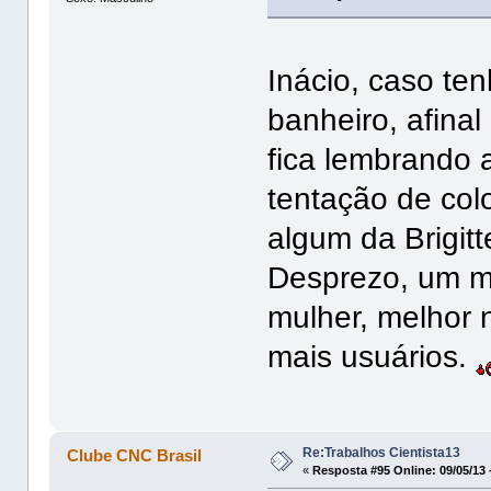
Inácio, caso ten
banheiro, afinal
fica lembrando 
tentação de colo
algum da Brigitt
Desprezo, um ma
mulher, melhor 
mais usuários.
Re:Trabalhos Cientista13
Clube CNC Brasil
«
Resposta #95 Online:
09/05/13 