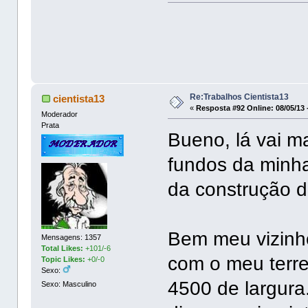
Re:Trabalhos Cientista13
cientista13
«
Resposta #92 Online:
08/05/13 
Moderador
Prata
Bueno, lá vai m
fundos da minha
da construção d
Bem meu vizinho
Mensagens: 1357
Total Likes:
+101/-6
com o meu terre
Topic Likes:
+0/-0
Sexo:
4500 de largura
Sexo: Masculino