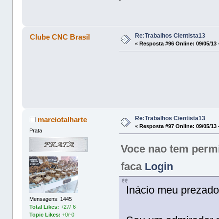
Re:Trabalhos Cientista13
Clube CNC Brasil
«
Resposta #96 Online:
09/05/13 
Re:Trabalhos Cientista13
marciotalharte
«
Resposta #97 Online:
09/05/13 
Prata
Voce nao tem permis
faca
Login
Inácio meu prezado
Mensagens: 1445
Total Likes:
+27/-6
Topic Likes:
+0/-0