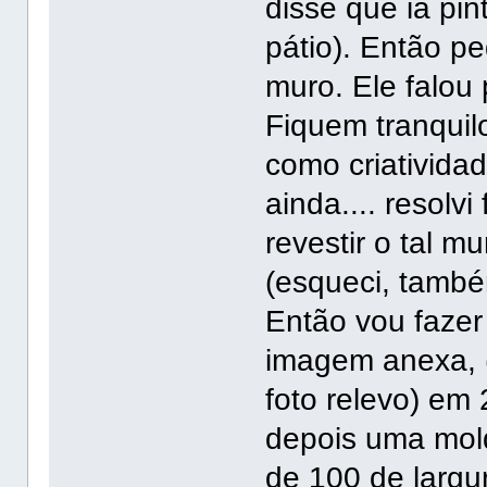
disse que ia pin
pátio). Então pe
muro. Ele falou 
Fiquem tranquil
como criativida
ainda.... resolv
revestir o tal m
(esqueci, també
Então vou fazer
imagem anexa, 
foto relevo) em
depois uma mol
de 100 de largu