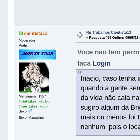
Re:Trabalhos Cientista13
cientista13
«
Resposta #99 Online:
09/05/13 
Moderador
Prata
Voce nao tem permis
faca
Login
Inácio, caso tenha 
quando a gente sent
da vida não caia na 
Mensagens: 1357
Total Likes:
+101/-6
sugiro algum da Bri
Topic Likes:
+0/-0
Sexo:
mais ou menos foi 
Sexo: Masculino
nenhum, pois o loc