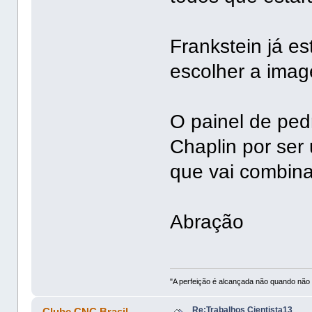
Frankstein já est
escolher a ima
O painel de ped
Chaplin por ser
que vai combina
Abração
"A perfeição é alcançada não quando não 
Re:Trabalhos Cientista13
Clube CNC Brasil