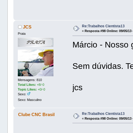
Re:Trabalhos Cientista13
JCS
«
Resposta #98 Online:
09/05/13 
Prata
Márcio - Nosso 
Sem dúvidas. Te
Mensagens: 810
Total Likes:
+8/-0
jcs
Topic Likes:
+0/-0
Sexo:
Sexo: Masculino
Re:Trabalhos Cientista13
Clube CNC Brasil
«
Resposta #98 Online:
09/05/13 