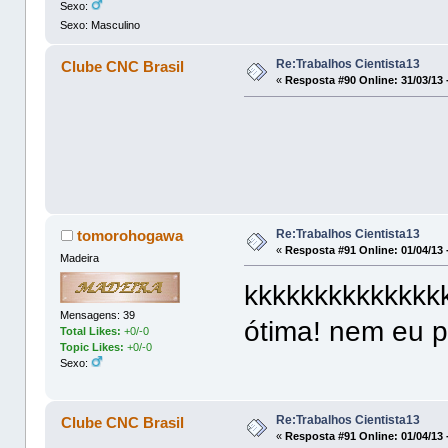
Sexo:
Sexo: Masculino
Re:Trabalhos Cientista13
Clube CNC Brasil
«
Resposta #90 Online:
31/03/13 
Re:Trabalhos Cientista13
tomorohogawa
«
Resposta #91 Online:
01/04/13 
Madeira
kkkkkkkkkkkkkkk
Mensagens: 39
ótima! nem eu 
Total Likes:
+0/-0
Topic Likes:
+0/-0
Sexo:
Re:Trabalhos Cientista13
Clube CNC Brasil
«
Resposta #91 Online:
01/04/13 