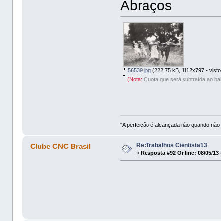
Abraços
56539.jpg
(222.75 kB, 1112x797 - visto
(Nota:
Quota que será subtraída ao bai
"A perfeição é alcançada não quando não 
Re:Trabalhos Cientista13
Clube CNC Brasil
«
Resposta #92 Online:
08/05/13 