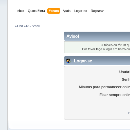
Início
Quota Extra
Forum
Ajuda
Logar-se
Registrar
Clube CNC Brasil
Aviso!
O tópico ou fórum q
Por favor faça o login em baixo o
Logar-se
Usuári
Senh
Minutos para permanecer onli
Ficar sempre onli
E