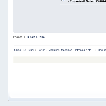
«
Resposta #2 Online:
29/07/24
Páginas:
1
Ir para o Topo
Clube CNC Brasil
»
Forum
»
Maquinas, Mecânica, Eletrônica e etc ...
»
Maquina