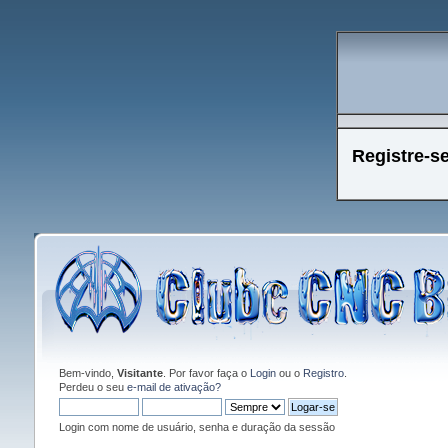
Registre-s
Bem-vindo,
Visitante
. Por favor faça o
Login
ou o
Registro
.
Perdeu o seu
e-mail de ativação?
Login com nome de usuário, senha e duração da sessão