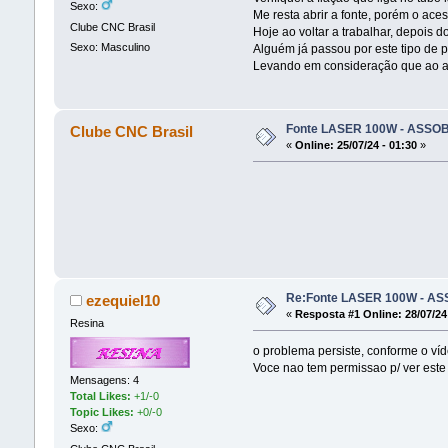
Sexo:
Me resta abrir a fonte, porém o ace
Clube CNC Brasil
Hoje ao voltar a trabalhar, depois d
Sexo: Masculino
Alguém já passou por este tipo de 
Levando em consideração que ao apr
Fonte LASER 100W - ASSO
Clube CNC Brasil
«
Online:
25/07/24 - 01:30
»
Re:Fonte LASER 100W - A
ezequiel10
«
Resposta #1 Online:
28/07/24
Resina
o problema persiste, conforme o víde
Voce nao tem permissao p/ ver este 
Mensagens: 4
Total Likes:
+1/-0
Topic Likes:
+0/-0
Sexo: