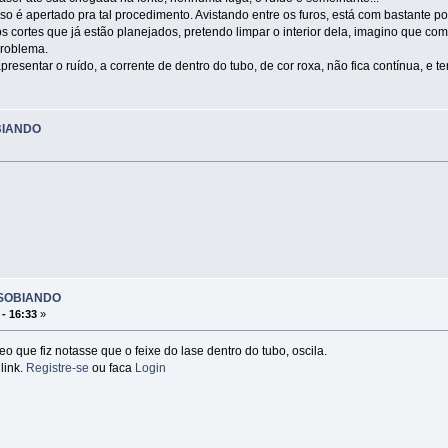
sso é apertado pra tal procedimento. Avistando entre os furos, está com bastante po
os cortes que já estão planejados, pretendo limpar o interior dela, imagino que com
problema.
esentar o ruído, a corrente de dentro do tubo, de cor roxa, não fica contínua, e
BIANDO
SSOBIANDO
 - 16:33
»
o que fiz notasse que o feixe do lase dentro do tubo, oscila.
link.
Registre-se
ou faca
Login