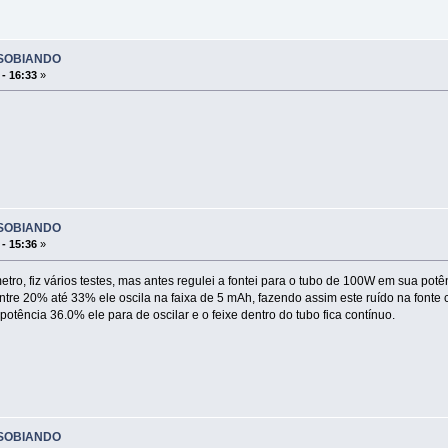
SSOBIANDO
 - 16:33
»
SSOBIANDO
 - 15:36
»
metro, fiz vários testes, mas antes regulei a fontei para o tubo de 100W em sua p
tre 20% até 33% ele oscila na faixa de 5 mAh, fazendo assim este ruído na font
otência 36.0% ele para de oscilar e o feixe dentro do tubo fica contínuo.
SSOBIANDO