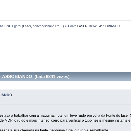
s CNCs geral (Laser, convencional e etc ...)
»
Fonte LASER 100W - ASSOBIANDO
- ASSOBIANDO (Lida 8341 vezes)
BIANDO
stava a trabalhar com a máquina, notei um leve ruído em volta da Fonte do laser
e MDF) o ruído é mais intenso, corro para verificar o tubo neste mesmo instante 
o laser até sua chegada na fonte, nenhuma fuga, o ruído é semelhante...