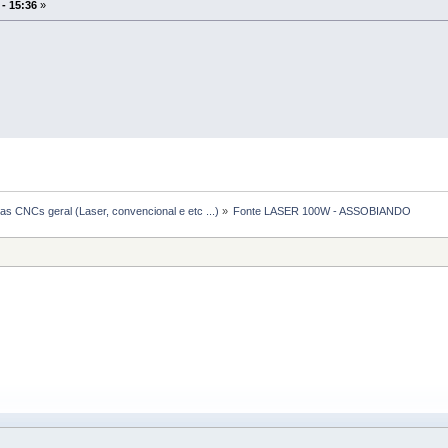
 - 15:36
»
s CNCs geral (Laser, convencional e etc ...)
»
Fonte LASER 100W - ASSOBIANDO