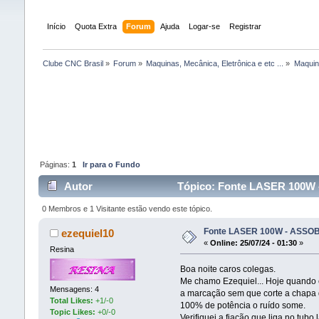
Início
Quota Extra
Forum
Ajuda
Logar-se
Registrar
Clube CNC Brasil
»
Forum
»
Maquinas, Mecânica, Eletrônica e etc ...
»
Maquina
Páginas:
1
Ir para o Fundo
Autor
Tópico: Fonte LASER 100W 
0 Membros e 1 Visitante estão vendo este tópico.
Fonte LASER 100W - ASSO
ezequiel10
«
Online:
25/07/24 - 01:30
»
Resina
Boa noite caros colegas.
Me chamo Ezequiel... Hoje quando e
Mensagens: 4
a marcação sem que corte a chapa d
Total Likes:
+1/-0
100% de potência o ruído some.
Topic Likes:
+0/-0
Verifiquei a fiação que liga no tub