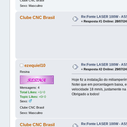
Clube CNC Brasil
Sexo: Masculino
Re:Fonte LASER 100W - A
Clube CNC Brasil
«
Resposta #1 Online:
28/07/24
Re:Fonte LASER 100W - A
ezequiel10
«
Resposta #2 Online:
29/07/24
Resina
Hoje fiz a instalação do miliamperí
Notei que em porcentagem baixa, en
Mensagens: 4
velocidade 18 mm/s, justamente na p
Total Likes:
+1/-0
Obrigado a todos!
Topic Likes:
+0/-0
Sexo:
Clube CNC Brasil
Sexo: Masculino
Re:Fonte LASER 100W - A
Clube CNC Brasil