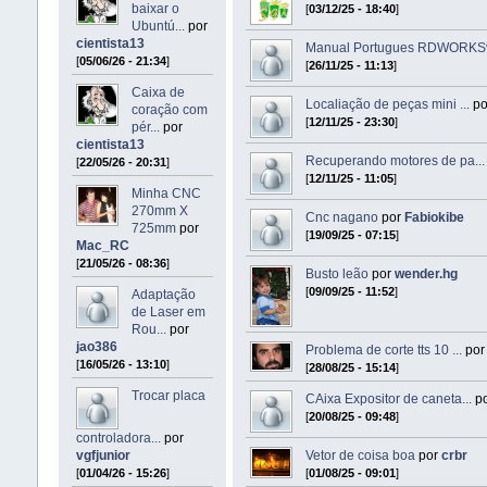
baixar o
[
03/12/25 - 18:40
]
Ubuntú...
por
cientista13
Manual Portugues RDWORKSv
[
05/06/26 - 21:34
]
[
26/11/25 - 11:13
]
Caixa de
Localiação de peças mini ...
p
coração com
[
12/11/25 - 23:30
]
pér...
por
cientista13
Recuperando motores de pa...
[
22/05/26 - 20:31
]
[
12/11/25 - 11:05
]
Minha CNC
270mm X
Cnc nagano
por
Fabiokibe
725mm
por
[
19/09/25 - 07:15
]
Mac_RC
[
21/05/26 - 08:36
]
Busto leão
por
wender.hg
[
09/09/25 - 11:52
]
Adaptação
de Laser em
Rou...
por
jao386
Problema de corte tts 10 ...
po
[
16/05/26 - 13:10
]
[
28/08/25 - 15:14
]
Trocar placa
CAixa Expositor de caneta...
p
[
20/08/25 - 09:48
]
controladora...
por
vgfjunior
Vetor de coisa boa
por
crbr
[
01/04/26 - 15:26
]
[
01/08/25 - 09:01
]