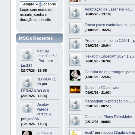
Adaptação de Laser em Rou...
Login com nome de
[
16/05/26 - 13:10
]
usuário, senha e
duração da sessão
Trocar placa controladora...
po
[
01/04/26 - 15:26
]
MSGs Recentes
Problema mini torno CJ061...
p
[
08/02/26 - 19:04
]
Manual
LaserCut 5.3
Hexagon Edgecam 2024.1.25..
- Por...
por
[
26/01/26 - 16:38
]
jao386
[
23/07/26 - 15:35
]
Gerador de engrenagem
por
c
[
13/01/26 - 22:35
]
RD WORKS
V8
por
Desenho 3D
por
crbr
FERNANDO.W.R
[
09/01/26 - 21:03
]
[
20/07/26 - 12:25
]
Mensagem "A proteção do L...
Display
[
09/01/26 - 00:51
]
Parede
Vertical A...
Como usar Placa EleksMake...
por
jao386
[
08/12/25 - 00:59
]
[
10/07/26 - 17:21
]
Link para
Ecut7
por
nicolas62gabrielmi