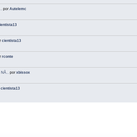
..
por
Autelemc
ientista13
r
cientista13
r
rconte
NÃ...
por
xbissox
r
cientista13