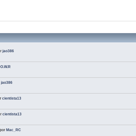
or
jao386
O.W.R
r
jao386
r
cientista13
or
cientista13
por
Mac_RC