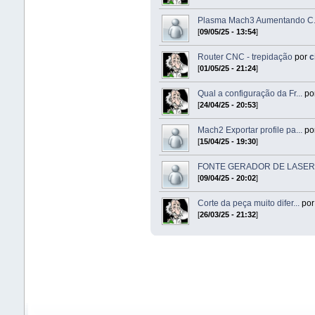
Plasma Mach3 Aumentando C.
[
09/05/25 - 13:54
]
Router CNC - trepidação
por
c
[
01/05/25 - 21:24
]
Qual a configuração da Fr...
po
[
24/04/25 - 20:53
]
Mach2 Exportar profile pa...
po
[
15/04/25 - 19:30
]
FONTE GERADOR DE LASER 
[
09/04/25 - 20:02
]
Corte da peça muito difer...
po
[
26/03/25 - 21:32
]