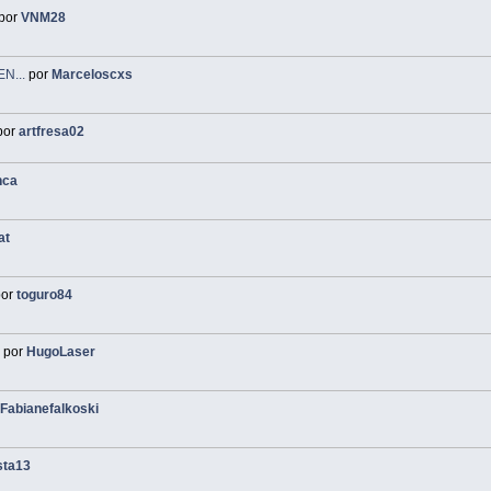
por
VNM28
N...
por
Marceloscxs
por
artfresa02
nca
at
or
toguro84
.
por
HugoLaser
r
Fabianefalkoski
sta13