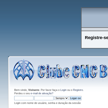
Registre-s
Bem-vindo,
Visitante
. Por favor faça o
Login
ou o
Registro
.
Perdeu o seu
e-mail de ativação?
Login com nome de usuário, senha e duração da sessão