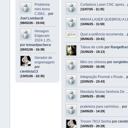
Problema
Cortadora Laser CNC apres...
mini torno
[
11/07/25 - 11:35
]
CJ061...
por
Joel Lombardi
MINHA LASER QUEBROU A LE
[
08/02/26 - 19:04
]
[
10/06/25 - 11:59
]
Hexagon
Qual a potência recomenda...
Edgecam
[
05/06/25 - 10:41
]
2024.1.25...
por
ismaelpacheco
Tábua de corte
por
Rangelfra
[
26/01/26 - 16:38
]
[
31/05/25 - 19:13
]
Gerador de
Mini cnc chinesa
por
sergiolm
engrenagem
por
[
23/05/25 - 16:08
]
cientista13
[
13/01/26 - 22:35
]
Integração Promob x Route...
p
[
22/05/25 - 23:43
]
Mandala Nossa Senhora De ..
[
19/05/25 - 20:06
]
prateleira para carrinhos...
po
[
16/05/25 - 14:29
]
Trocen 7813 Senha
por
cienti
[
10/05/25 - 20:28
]