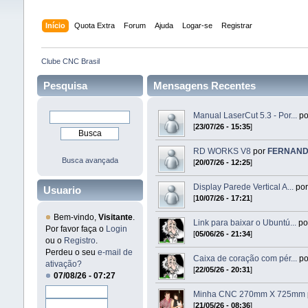
Início
Quota Extra
Forum
Ajuda
Logar-se
Registrar
Clube CNC Brasil
Pesquisa
Mensagens Recentes
Manual LaserCut 5.3 - Por...
p
[
23/07/26 - 15:35
]
RD WORKS V8
por
FERNAND
Busca avançada
[
20/07/26 - 12:25
]
Display Parede Vertical A...
po
Usuario
[
10/07/26 - 17:21
]
Bem-vindo,
Visitante
.
Link para baixar o Ubuntú...
po
Por favor faça o
Login
[
05/06/26 - 21:34
]
ou o
Registro
.
Perdeu o seu
e-mail de
Caixa de coração com pér...
p
ativação?
[
22/05/26 - 20:31
]
07/08/26 - 07:27
Minha CNC 270mm X 725mm
[
21/05/26 - 08:36
]