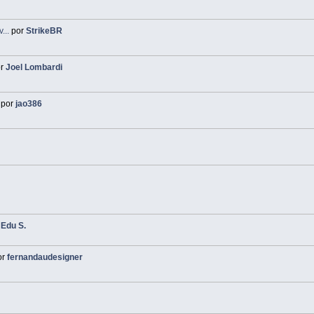
...
por
StrikeBR
or
Joel Lombardi
por
jao386
r
Edu S.
or
fernandaudesigner