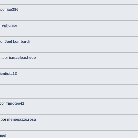
por
jao386
r
vgfjunior
or
Joel Lombardi
.
por
ismaelpacheco
ientista13
por
Timoteo42
por
menegazzo.rosa
guel