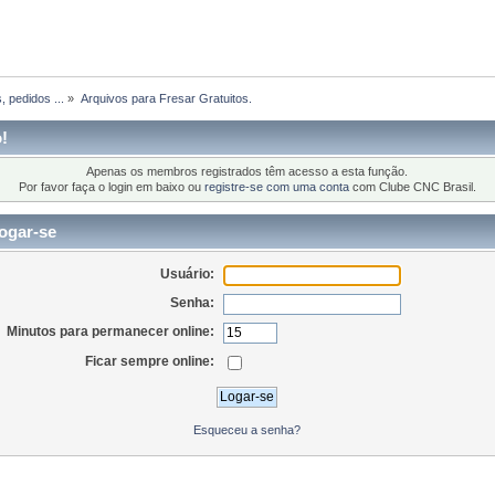
, pedidos ...
»
Arquivos para Fresar Gratuitos.
!
Apenas os membros registrados têm acesso a esta função.
Por favor faça o login em baixo ou
registre-se com uma conta
com Clube CNC Brasil.
ogar-se
Usuário:
Senha:
Minutos para permanecer online:
Ficar sempre online:
Esqueceu a senha?