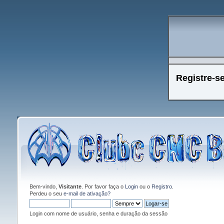
Registre-s
Bem-vindo,
Visitante
. Por favor faça o
Login
ou o
Registro
.
Perdeu o seu
e-mail de ativação?
Login com nome de usuário, senha e duração da sessão