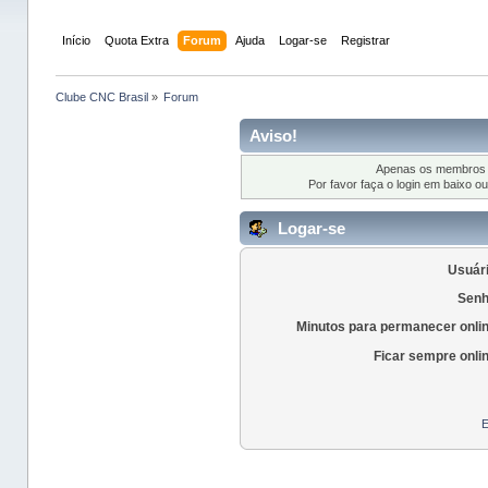
Início
Quota Extra
Forum
Ajuda
Logar-se
Registrar
Clube CNC Brasil
»
Forum
Aviso!
Apenas os membros r
Por favor faça o login em baixo o
Logar-se
Usuári
Senh
Minutos para permanecer onli
Ficar sempre onli
E