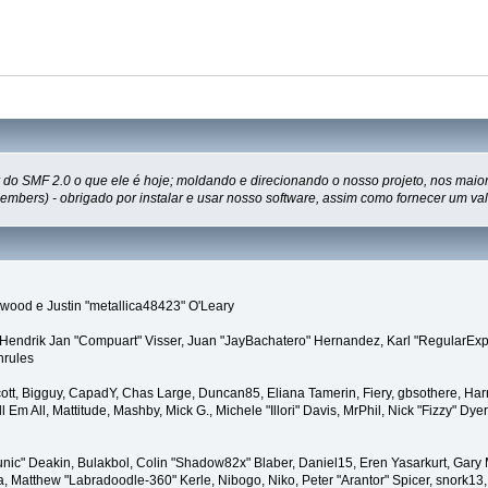
do SMF 2.0 o que ele é hoje; moldando e direcionando o nosso projeto, nos maiore
ers) - obrigado por instalar e usar nosso software, assim como fornecer um valio
ood e Justin "metallica48423" O'Leary
n, Hendrik Jan "Compuart" Visser, Juan "JayBachatero" Hernandez, Karl "RegularExp
nrules
Scott, Bigguy, CapadY, Chas Large, Duncan85, Eliana Tamerin, Fiery, gbsothere, Har
Em All, Mattitude, Mashby, Mick G., Michele "Illori" Davis, MrPhil, Nick "Fizzy" Dye
ic" Deakin, Bulakbol, Colin "Shadow82x" Blaber, Daniel15, Eren Yasarkurt, Gary
, Matthew "Labradoodle-360" Kerle, Nibogo, Niko, Peter "Arantor" Spicer, snork13