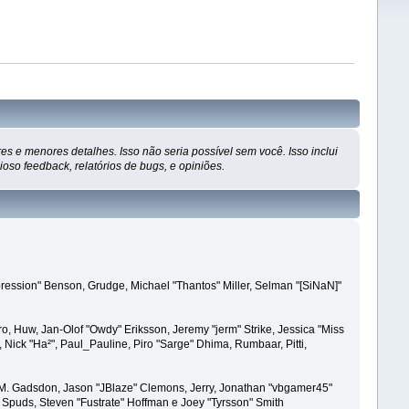
s e menores detalhes. Isso não seria possível sem você. Isso inclui
so feedback, relatórios de bugs, e opiniões.
ression" Benson, Grudge, Michael "Thantos" Miller, Selman "[SiNaN]"
ro, Huw, Jan-Olof "Owdy" Eriksson, Jeremy "jerm" Strike, Jessica "Miss
r, Nick "Ha²", Paul_Pauline, Piro "Sarge" Dhima, Rumbaar, Pitti,
 M. Gadsdon, Jason "JBlaze" Clemons, Jerry, Jonathan "vbgamer45"
, Spuds, Steven "Fustrate" Hoffman e Joey "Tyrsson" Smith