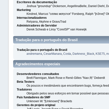
Escritores da documentação
Joshua "groundup" Dickerson, AngellinaBelle, Daniel Diehl, 
Marketing
Kindred, Marcus "cσσкιє мσηѕтєя" Forsberg, Ralph "[n3rve]" O
Internacionalizadores
Relyana, Akyhne e GravuTrad
Administradores do Servidor
Derek Schwab e Liroy "CoreISP" van Hoewijk
Tradução para o português do Brasil
Tradução para o português do Brasil
andremarra
,
CesarManara
,
Costa
,
Darkness_Black
,
KSE75
,
m
Agradecimentos especiais
Desenvolvedores consultados
Brett Flannigan, Mark Rose e René-Gilles "Nao 尚" Deberdt
Beta Testers
Os poucos e inestimáveis que encontrarem bugs, forneça feed
Tradutores
Obrigado pelos seus esforços em tornar possível que pessoa
Pais fundadores do SMF
Unknown W. "[Unknown]" Brackets
Gerentes do projeto original