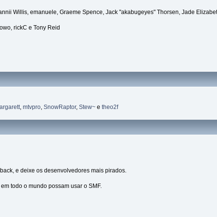
Dannii Willis, emanuele, Graeme Spence, Jack "akabugeyes" Thorsen, Jade Elizabe
towo, rickC e Tony Reid
argarett
,
mtvpro
,
SnowRaptor
,
Stew~
e
theo2f
back, e deixe os desenvolvedores mais pirados.
s em todo o mundo possam usar o SMF.