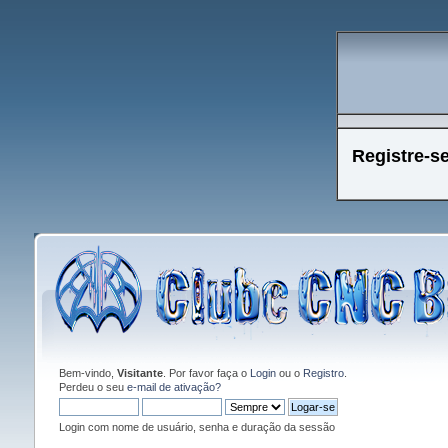
Registre-s
Bem-vindo,
Visitante
. Por favor faça o
Login
ou o
Registro
.
Perdeu o seu
e-mail de ativação?
Login com nome de usuário, senha e duração da sessão