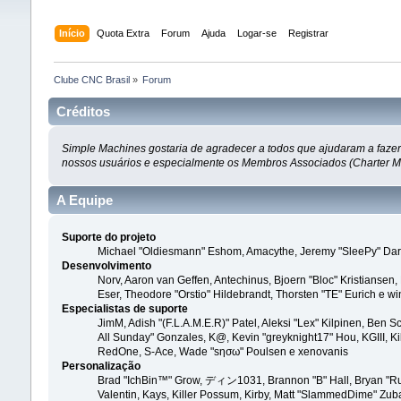
Início
Quota Extra
Forum
Ajuda
Logar-se
Registrar
Clube CNC Brasil
»
Forum
Créditos
Simple Machines gostaria de agradecer a todos que ajudaram a fazer 
nossos usuários e especialmente os Membros Associados (Charter Memb
A Equipe
Suporte do projeto
Michael "Oldiesmann" Eshom, Amacythe, Jeremy "SleePy" Darw
Desenvolvimento
Norv, Aaron van Geffen, Antechinus, Bjoern "Bloc" Kristianse
Eser, Theodore "Orstio" Hildebrandt, Thorsten "TE" Eurich e wi
Especialistas de suporte
JimM, Adish "(F.L.A.M.E.R)" Patel, Aleksi "Lex" Kilpinen, Ben 
All Sunday" Gonzales, K@, Kevin "greyknight17" Hou, KGIII, Kill 
RedOne, S-Ace, Wade "sησω" Poulsen e xenovanis
Personalização
Brad "IchBin™" Grow, ディン1031, Brannon "B" Hall, Bryan "Run
Valentin, Kays, Killer Possum, Kirby, Matt "SlammedDime" Zuba