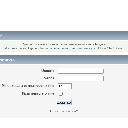
!
Apenas os membros registrados têm acesso a esta função.
Por favor faça o login em baixo ou
registre-se com uma conta
com Clube CNC Brasil.
ogar-se
Usuário:
Senha:
Minutos para permanecer online:
Ficar sempre online:
Esqueceu a senha?