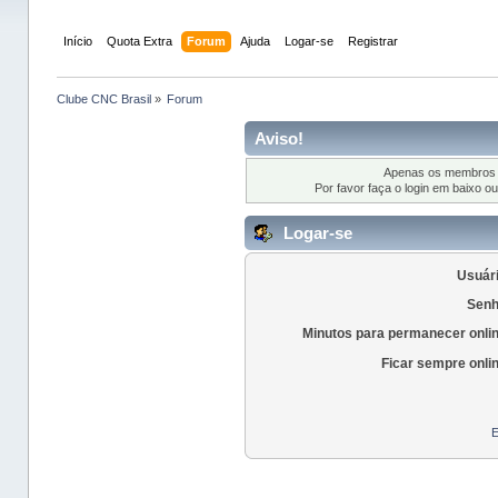
Início
Quota Extra
Forum
Ajuda
Logar-se
Registrar
Clube CNC Brasil
»
Forum
Aviso!
Apenas os membros r
Por favor faça o login em baixo o
Logar-se
Usuári
Senh
Minutos para permanecer onli
Ficar sempre onli
E