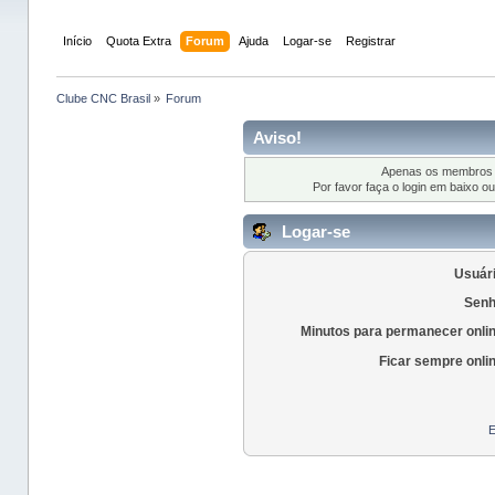
Início
Quota Extra
Forum
Ajuda
Logar-se
Registrar
Clube CNC Brasil
»
Forum
Aviso!
Apenas os membros r
Por favor faça o login em baixo o
Logar-se
Usuári
Senh
Minutos para permanecer onli
Ficar sempre onli
E