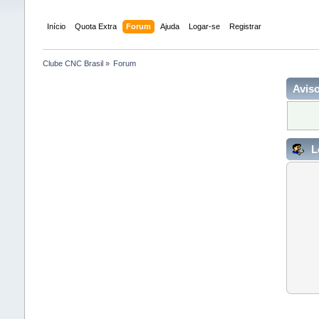
Início
Quota Extra
Forum
Ajuda
Logar-se
Registrar
Clube CNC Brasil
»
Forum
Aviso
L