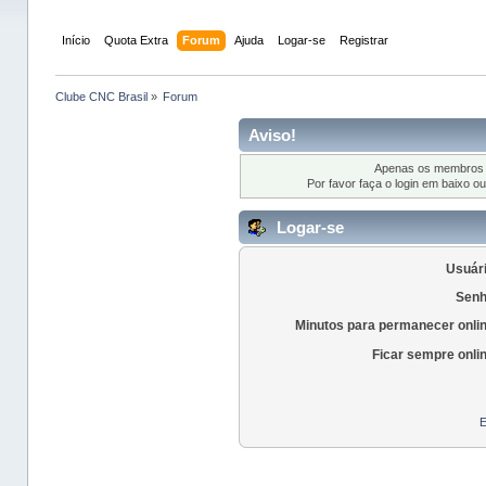
Início
Quota Extra
Forum
Ajuda
Logar-se
Registrar
Clube CNC Brasil
»
Forum
Aviso!
Apenas os membros r
Por favor faça o login em baixo o
Logar-se
Usuári
Senh
Minutos para permanecer onli
Ficar sempre onli
E