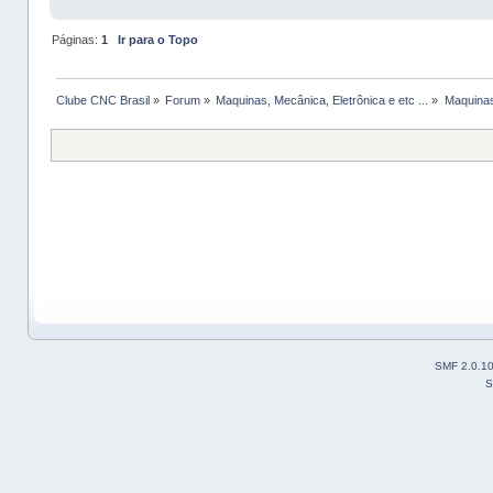
Páginas:
1
Ir para o Topo
Clube CNC Brasil
»
Forum
»
Maquinas, Mecânica, Eletrônica e etc ...
»
Maquinas
SMF 2.0.1
S