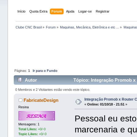
Início
Quota Extra
Forum
Ajuda
Logar-se
Registrar
Clube CNC Brasil
»
Forum
»
Maquinas, Mecânica, Eletrônica e etc ...
»
Maquinas
Páginas:
1
Ir para o Fundo
Autor
Tópico: Integração Promob x
0 Membros e 2 Visitantes estão vendo este tópico.
Integração Promob x Router
FabricateDesign
«
Online:
01/10/18 - 21:51
»
Resina
Pessoal eu esto
Mensagens: 1
marcenaria e qu
Total Likes:
+0/-0
Topic Likes:
+0/-0