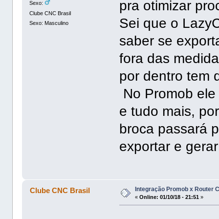
pra otimizar pr
Sexo:
Clube CNC Brasil
Sei que o Lazy
Sexo: Masculino
saber se exporta
fora das medida
por dentro tem 
No Promob ele 
e tudo mais, po
broca passará p
exportar e gera
Integração Promob x Router
Clube CNC Brasil
«
Online:
01/10/18 - 21:51
»