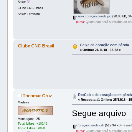
Sexo:
Clube CNC Brasil
Sexo: Feminino
caixa coração perola.jpg
(20.83 kB, 34
(Nota:
Quota que será subtraída ao bai
Caixa de coração com pérola
Clube CNC Brasil
«
Online:
21/11/18 - 15:58
»
Re:Caixa de coração com pérol
Theomar Cruz
«
Resposta #1 Online:
25/12/18 - 1
Madeira
Segue arquivo
Mensagens: 25
Total Likes:
+102/-3
Coração perola.cdr
(519.94 kB - transf
Topic Likes:
+0/-0
(Nota:
Quota que será subtraída ao bai