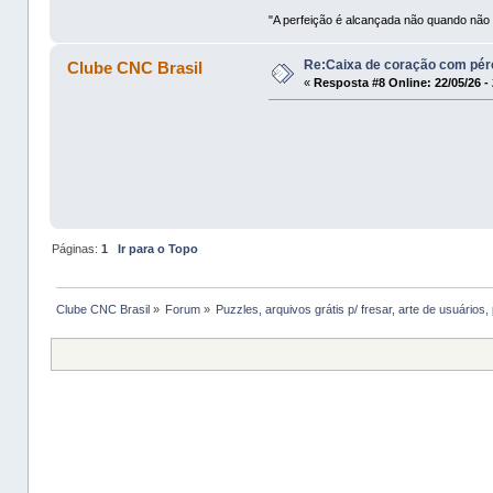
"A perfeição é alcançada não quando não 
Re:Caixa de coração com pér
Clube CNC Brasil
«
Resposta #8 Online:
22/05/26 -
Páginas:
1
Ir para o Topo
Clube CNC Brasil
»
Forum
»
Puzzles, arquivos grátis p/ fresar, arte de usuários, 