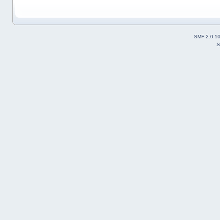
SMF 2.0.1
S