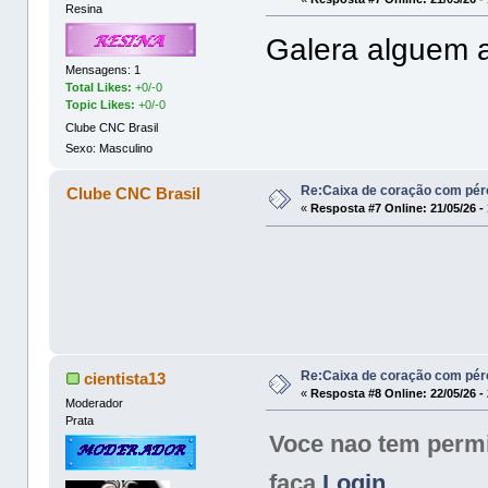
Resina
Galera alguem a
Mensagens: 1
Total Likes:
+0/-0
Topic Likes:
+0/-0
Clube CNC Brasil
Sexo: Masculino
Re:Caixa de coração com pér
Clube CNC Brasil
«
Resposta #7 Online:
21/05/26 -
Re:Caixa de coração com pér
cientista13
«
Resposta #8 Online:
22/05/26 -
Moderador
Prata
Voce nao tem permis
faca
Login