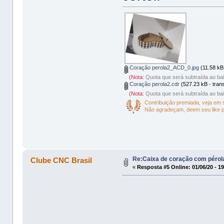
Coração perola2_ACD_0.jpg
(11.58 kB
(Nota:
Quota que será subtraída ao bai
Coração perola2.cdr
(527.23 kB - trans
(Nota:
Quota que será subtraída ao bai
Contribuição premiada, veja em
Não agradeçam, deem seu like 
Re:Caixa de coração com pérol
Clube CNC Brasil
«
Resposta #5 Online:
01/06/20 - 1