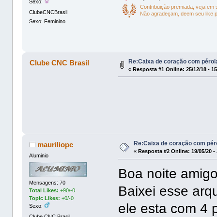
Sexo:
Contribuição premiada, veja em
ClubeCNCBrasil
Não agradeçam, deem seu like 
Sexo: Feminino
Re:Caixa de coração com pérol
Clube CNC Brasil
«
Resposta #1 Online:
25/12/18 - 1
Re:Caixa de coração com pér
mauriliopc
«
Resposta #2 Online:
19/05/20 -
Aluminio
Boa noite amigo
Mensagens: 70
Baixei esse arq
Total Likes:
+90/-0
Topic Likes:
+0/-0
ele esta com 4 p
Sexo:
Clube CNC Brasil