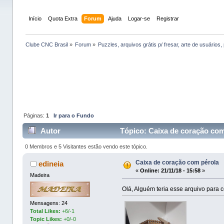
Início
Quota Extra
Forum
Ajuda
Logar-se
Registrar
Clube CNC Brasil
»
Forum
»
Puzzles, arquivos grátis p/ fresar, arte de usuários, 
Páginas:
1
Ir para o Fundo
Autor
Tópico: Caixa de coração com
0 Membros e 5 Visitantes estão vendo este tópico.
Caixa de coração com pérola
edineia
«
Online:
21/11/18 - 15:58
»
Madeira
Olá, Alguém teria esse arquivo para c
Mensagens: 24
Total Likes:
+6/-1
Topic Likes:
+0/-0