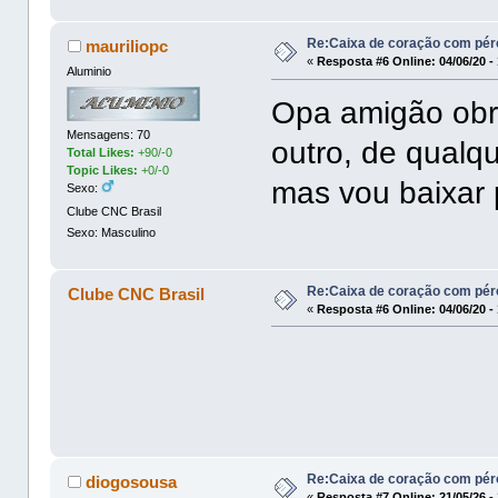
Re:Caixa de coração com pér
mauriliopc
«
Resposta #6 Online:
04/06/20 -
Aluminio
Opa amigão obri
Mensagens: 70
outro, de qualqu
Total Likes:
+90/-0
Topic Likes:
+0/-0
mas vou baixar 
Sexo:
Clube CNC Brasil
Sexo: Masculino
Re:Caixa de coração com pér
Clube CNC Brasil
«
Resposta #6 Online:
04/06/20 -
Re:Caixa de coração com pér
diogosousa
«
Resposta #7 Online:
21/05/26 -