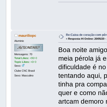
Re:Caixa de coração com pér
mauriliopc
«
Resposta #4 Online:
20/05/20 -
Aluminio
Boa noite amigo
Mensagens: 70
meia pérola já 
Total Likes:
+90/-0
Topic Likes:
+0/-0
dificuldade é n
Sexo:
Clube CNC Brasil
tentando aqui, 
Sexo: Masculino
tinha pra compa
quer e como nã
artcam demoro m