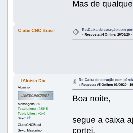
Mas de qualquer
Re:Caixa de coração com pér
Clube CNC Brasil
«
Resposta #4 Online:
20/05/20 -
Re:Caixa de coração com pérol
Aloisio Div
«
Resposta #5 Online:
01/06/20 - 1
Aluminio
Boa noite,
Mensagens: 85
Total Likes:
+238/-5
Topic Likes:
+0/-0
segue a caixa a
Sexo:
ClubeCNCBrasil
cortei.
Sexo: Masculino