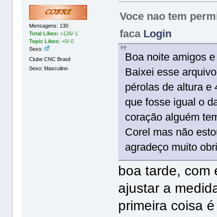
Voce nao tem permis
Mensagens: 130
faca
Login
Total Likes:
+126/-1
Topic Likes:
+0/-0
Sexo:
Boa noite amigos e
Clube CNC Brasil
Sexo: Masculino
Baixei esse arquiv
pérolas de altura e
que fosse igual o d
coração alguém tem 
Corel mas não esto
agradeço muito obr
boa tarde, com 
ajustar a medid
primeira coisa