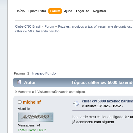
Início
Quota Extra
Forum
Ajuda
Logar-se
Registrar
Clube CNC Brasil
»
Forum
»
Puzzles, arquivos grátis p/ fresar, arte de usuários, 
cliller cw 5000 fazendo barulho 
Páginas:
1
Ir para o Fundo
Autor
Tópico: cliller cw 5000 fazen
0 Membros e 1 Visitante estão vendo este tópico.
cliller cw 5000 fazendo barulh
michelnf
«
Online:
13/03/25 - 15:52
»
Aluminio
boa tarde meu chiller desligado faz 
já aconteceu com alguem
Mensagens: 74
Total Likes:
+18/-2