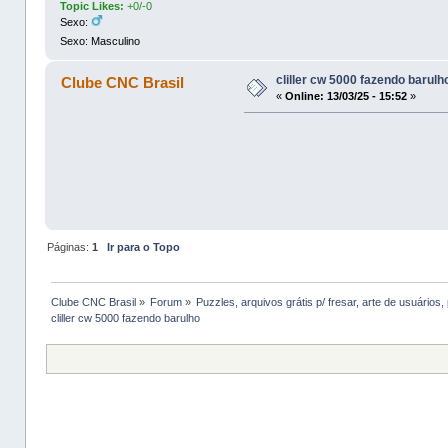
Topic Likes:
+0/-0
Sexo:
Sexo: Masculino
cliller cw 5000 fazendo barulh
Clube CNC Brasil
«
Online:
13/03/25 - 15:52
»
Páginas:
1
Ir para o Topo
Clube CNC Brasil
»
Forum
»
Puzzles, arquivos grátis p/ fresar, arte de usuários, 
cliller cw 5000 fazendo barulho 