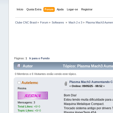
Início
Quota Extra
Forum
Ajuda
Logar-se
Registrar
Clube CNC Brasil
»
Forum
»
Softwares 
»
Mach 2 e 3
»
Plasma Mach3 Aument
Páginas:
1
Ir para o Fundo
Autor
Tópico: Plasma Mach3 Aumen
0 Membros e 6 Visitantes estão vendo este tópico.
Plasma Mach3 Aumentando Co
Autelemc
«
Online:
09/05/25 - 08:52
»
Resina
Bom Dia!
Estou tendo muita dificuldade para
Mensagens: 3
Maquina Metalique Compact.
Total Likes:
+0/-0
Trocado sistema antigo por drivers
Topic Likes:
+0/-0
Plasma HyperTerm 45A