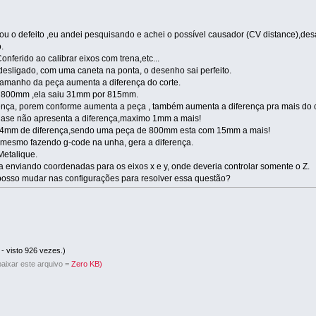
 o defeito ,eu andei pesquisando e achei o possível causador (CV distance),des
.
nferido ao calibrar eixos com trena,etc...
esligado, com uma caneta na ponta, o desenho sai perfeito.
o tamanho da peça aumenta a diferença do corte.
r 800mm ,ela saiu 31mm por 815mm.
nça, porem conforme aumenta a peça , também aumenta a diferença pra mais do c
se não apresenta a diferença,maximo 1mm a mais!
 4mm de diferença,sendo uma peça de 800mm esta com 15mm a mais!
 mesmo fazendo g-code na unha, gera a diferença.
Metalique.
a enviando coordenadas para os eixos x e y, onde deveria controlar somente o Z.
osso mudar nas configurações para resolver essa questão?
- visto 926 vezes.)
aixar este arquivo =
Zero KB)