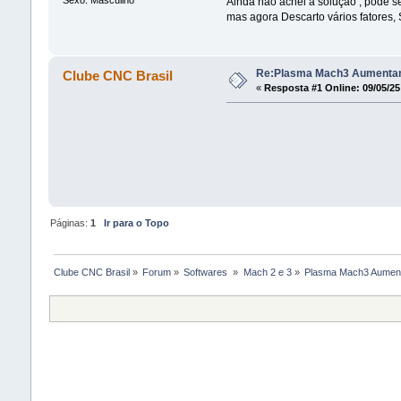
Ainda não achei a solução , pode se
mas agora Descarto vários fatores, 
Re:Plasma Mach3 Aumentan
Clube CNC Brasil
«
Resposta #1 Online:
09/05/25
Páginas:
1
Ir para o Topo
Clube CNC Brasil
»
Forum
»
Softwares 
»
Mach 2 e 3
»
Plasma Mach3 Aument