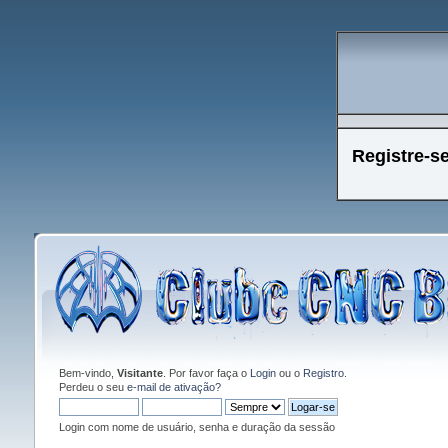
Registre-s
Bem-vindo,
Visitante
. Por favor faça o
Login
ou o
Registro
.
Perdeu o seu
e-mail de ativação?
Login com nome de usuário, senha e duração da sessão