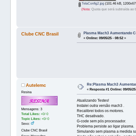
TelaConfig2.jpg
(101.46 kB, 1200x675
(Nota:
Quota que será subtraída ao b
Plasma Mach3 Aumentando Co
Clube CNC Brasil
«
Online:
09/05/25 - 08:52
»
Re:Plasma Mach3 Aumentan
Autelemc
«
Resposta #1 Online:
09/05/25
Resina
Atualizando Testes!
Instalei outra versão mach3 .
Mensagens: 3
Recalibrei todos os motores.
Total Likes:
+0/-0
THC desativado.
Topic Likes:
+0/-0
G-code sem pós processador.
Sexo:
Problema persiste ao ligar plasma.
Clube CNC Brasil
Simulando sem plasma a medida sai 
Sexo: Masculino