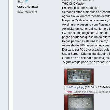
Sexo:
THC CNCMaster
Clube CNC Brasil
Pós Processador Sheetcam
Sexo: Masculino
Semanas atras a maquina apresentou
agora ela voltou com mesmo defeito
Máquina Calibrada corretamente , Co
Ao simular o desenho com Plasma d
Ao iniciar um corte real ,confome 
EX: cortei uma peça com 30mm po
peças pequenas quase na da difere
Peças pequenas ate uns 200mm,qua
Acima de de 300mm ja começa ver
Descarto ser Pós processador, pois
Uso a Screen Original da Maquina 
E como se ao acionar o plasma, est
Algum amigo pode me dizer oque p
TelaConfig1.jpg
(123.5 kB, 1200x675 
(Nota:
Quota que será subtraída ao b