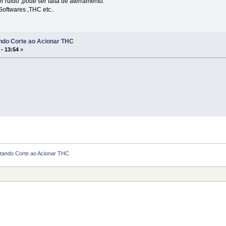
r ruido ,pode ser falta de aterramento.
Softwares ,THC etc..
do Corte ao Acionar THC
 - 13:54
»
ando Corte ao Acionar THC