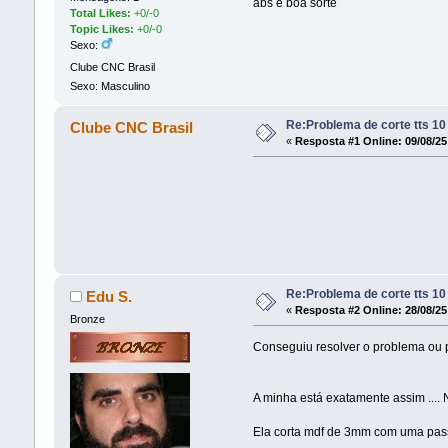
abs e boa sorte
Total Likes:
+0/-0
Topic Likes:
+0/-0
Sexo:
Clube CNC Brasil
Sexo: Masculino
Re:Problema de corte tts 10
Clube CNC Brasil
«
Resposta #1 Online:
09/08/25
Re:Problema de corte tts 10
Edu S.
«
Resposta #2 Online:
28/08/25
Bronze
Conseguiu resolver o problema ou 
A minha está exatamente assim .... 
Ela corta mdf de 3mm com uma passa