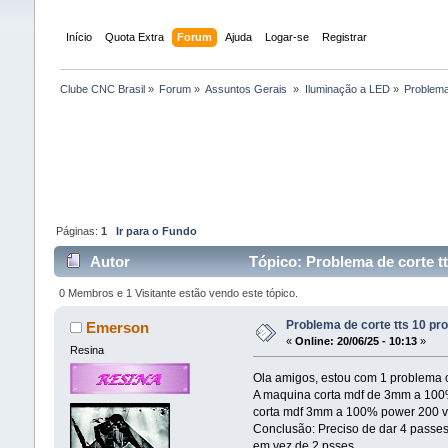
Início
Quota Extra
Forum
Ajuda
Logar-se
Registrar
Clube CNC Brasil
»
Forum
»
Assuntos Gerais 
»
Iluminação a LED
»
Problema
Páginas:
1
Ir para o Fundo
Autor
Tópico: Problema de corte tt
0 Membros e 1 Visitante estão vendo este tópico.
Problema de corte tts 10 pro
Emerson
«
Online:
20/06/25 - 10:13
»
Resina
Ola amigos, estou com 1 problema c
A maquina corta mdf de 3mm a 100
corta mdf 3mm a 100% power 200 ve
Conclusão: Preciso de dar 4 passe
em vez de 2 psses.