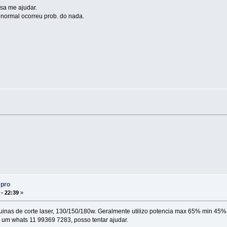
sa me ajudar.
normal ocorreu prob. do nada.
 pro
 - 22:39
»
uinas de corte laser, 130/150/180w. Geralmente utilizo potencia max 65% min 4
um whats 11 99369 7283, posso tentar ajudar.