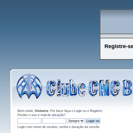
Registre-s
Bem-vindo,
Visitante
. Por favor faça o
Login
ou o
Registro
.
Perdeu o seu
e-mail de ativação?
Login com nome de usuário, senha e duração da sessão