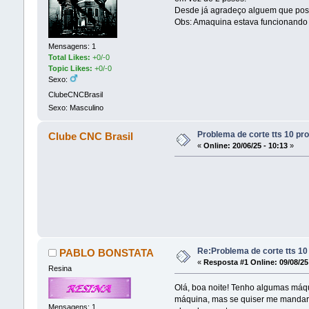
Desde já agradeço alguem que pos
Obs: Amaquina estava funcionando 
Mensagens: 1
Total Likes:
+0/-0
Topic Likes:
+0/-0
Sexo:
ClubeCNCBrasil
Sexo: Masculino
Problema de corte tts 10 pro
Clube CNC Brasil
«
Online:
20/06/25 - 10:13
»
Re:Problema de corte tts 10
PABLO BONSTATA
«
Resposta #1 Online:
09/08/25
Resina
Olá, boa noite! Tenho algumas máq
máquina, mas se quiser me mandar 
Mensagens: 1