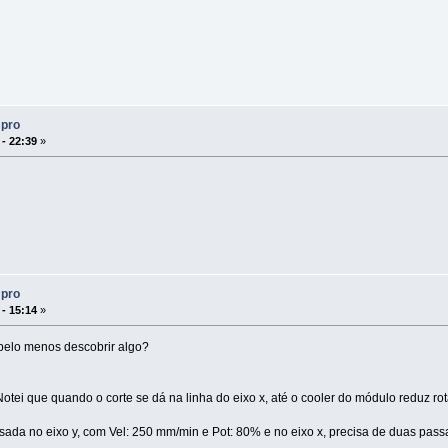
 pro
 - 22:39
»
 pro
 - 15:14
»
pelo menos descobrir algo?
Notei que quando o corte se dá na linha do eixo x, até o cooler do módulo reduz rot
da no eixo y, com Vel: 250 mm/min e Pot: 80% e no eixo x, precisa de duas pass