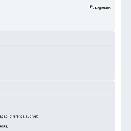
Registrado
ação (diferença audível).
adas.