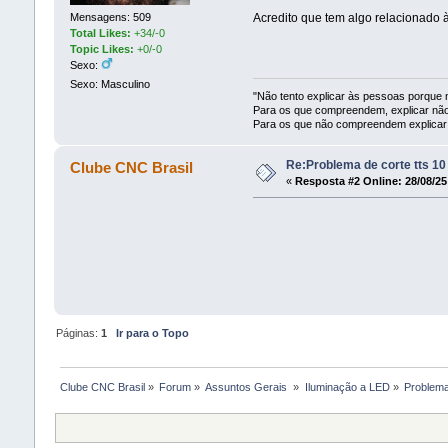
Mensagens: 509
Acredito que tem algo relacionado à
Total Likes:
+34/-0
Topic Likes:
+0/-0
Sexo:
Sexo: Masculino
"Não tento explicar às pessoas porque
Para os que compreendem, explicar não 
Para os que não compreendem explicar 
Re:Problema de corte tts 10
Clube CNC Brasil
«
Resposta #2 Online:
28/08/25
Páginas:
1
Ir para o Topo
Clube CNC Brasil
»
Forum
»
Assuntos Gerais 
»
Iluminação a LED
»
Problema