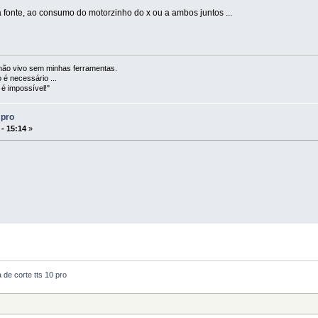
 fonte, ao consumo do motorzinho do x ou a ambos juntos ...
 não vivo sem minhas ferramentas.
é necessário ...
é impossível!"
 pro
 - 15:14
»
 de corte tts 10 pro