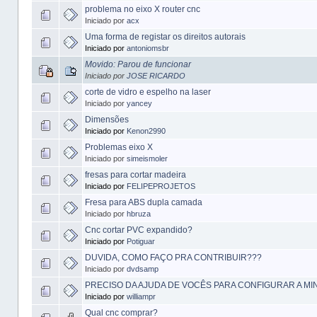
problema no eixo X router cnc
Iniciado por
acx
Uma forma de registar os direitos autorais
Iniciado por
antoniomsbr
Movido: Parou de funcionar
Iniciado por
JOSE RICARDO
corte de vidro e espelho na laser
Iniciado por
yancey
Dimensões
Iniciado por
Kenon2990
Problemas eixo X
Iniciado por
simeismoler
fresas para cortar madeira
Iniciado por
FELIPEPROJETOS
Fresa para ABS dupla camada
Iniciado por
hbruza
Cnc cortar PVC expandido?
Iniciado por
Potiguar
DUVIDA, COMO FAÇO PRA CONTRIBUIR???
Iniciado por
dvdsamp
PRECISO DA AJUDA DE VOCÊS PARA CONFIGURAR A MI
Iniciado por
williampr
Qual cnc comprar?