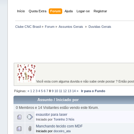
Início
Quota Extra
Forum
Ajuda
Logar-se
Registrar
Clube CNC Brasil
»
Forum
»
Assuntos Gerais 
»
Duvidas Gerais
Você esta com alguma duvida e não sabe onde postar ? Então poste 
Páginas:
«
1
2
3
4
5
6
7
8
9
10
11
12
13
14
»
Ir para o Fundo
Assunto
/
Iniciado por
0 Membros e 14 Visitantes estão vendo este fórum.
exaustor para laser
Iniciado por
Toninho 3 Nós
Manchando tecido com MDF
Iniciado por
doceiro_ata