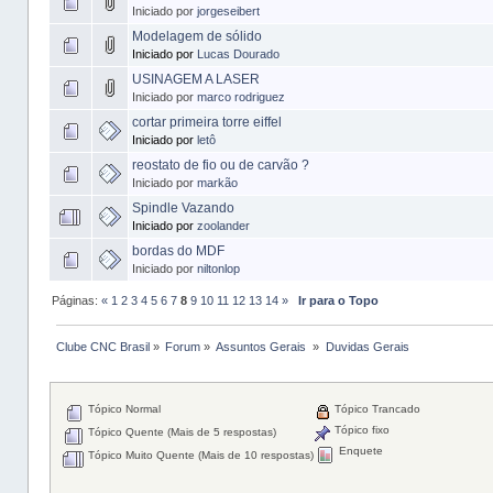
Iniciado por
jorgeseibert
Modelagem de sólido
Iniciado por
Lucas Dourado
USINAGEM A LASER
Iniciado por
marco rodriguez
cortar primeira torre eiffel
Iniciado por
letô
reostato de fio ou de carvão ?
Iniciado por
markão
Spindle Vazando
Iniciado por
zoolander
bordas do MDF
Iniciado por
niltonlop
Páginas:
«
1
2
3
4
5
6
7
8
9
10
11
12
13
14
»
Ir para o Topo
Clube CNC Brasil
»
Forum
»
Assuntos Gerais 
»
Duvidas Gerais
Tópico Normal
Tópico Trancado
Tópico fixo
Tópico Quente (Mais de 5 respostas)
Enquete
Tópico Muito Quente (Mais de 10 respostas)