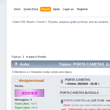
Início
Quota Extra
Forum
Ajuda
Logar-se
Registrar
Clube CNC Brasil
»
Forum
»
Puzzles, arquivos grátis p/ fresar, arte de usuários, 
Páginas:
1
Ir para o Fundo
Autor
Tópico: PORTA CANETAS (Lid
0 Membros e 2 Visitantes estão vendo este tópico.
PORTA CANETAS
designervisual
«
Online:
29/10/24 - 15:35
»
Resina
PORTA CANETAS BUSSULA
Mensagens: 4
PORTA CANETAS.cdr
(125.73 kB - tra
Total Likes:
+3/-0
(Nota:
Quota que será subtraída ao bai
Topic Likes:
+0/-0
Infelizmente seu anexo não será p