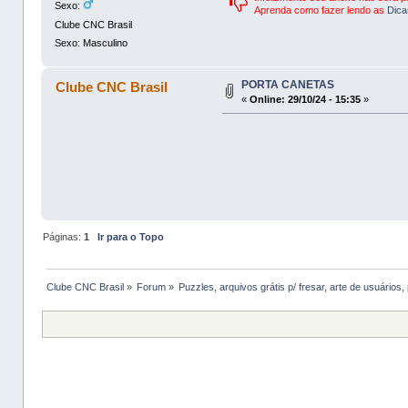
Sexo:
Aprenda como fazer lendo as
Dica
Clube CNC Brasil
Sexo: Masculino
PORTA CANETAS
Clube CNC Brasil
«
Online:
29/10/24 - 15:35
»
Páginas:
1
Ir para o Topo
Clube CNC Brasil
»
Forum
»
Puzzles, arquivos grátis p/ fresar, arte de usuários, 