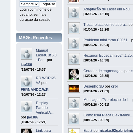
Adaptação de Laser em Rou...
Login com nome de
[
16/05/26 - 13:10
]
usuário, senha e
duração da sessão
Trocar placa controladora...
po
[
01/04/26 - 15:26
]
MSGs Recentes
Problema mini torno CJ061...
p
[
08/02/26 - 19:04
]
Manual
LaserCut 5.3
Hexagon Edgecam 2024.1.25..
- Por...
por
[
26/01/26 - 16:38
]
jao386
[
23/07/26 - 15:35
]
Gerador de engrenagem
por
c
[
13/01/26 - 22:35
]
RD WORKS
V8
por
Desenho 3D
por
crbr
FERNANDO.W.R
[
09/01/26 - 21:03
]
[
20/07/26 - 12:25
]
Mensagem "A proteção do L...
Display
[
09/01/26 - 00:51
]
Parede
Vertical A...
Como usar Placa EleksMake...
por
jao386
[
08/12/25 - 00:59
]
[
10/07/26 - 17:21
]
Link para
Ecut7
por
nicolas62gabrielmi