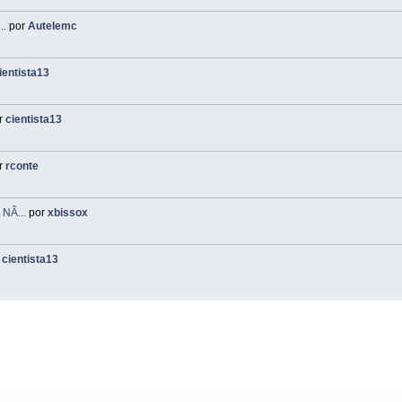
..
por
Autelemc
ientista13
r
cientista13
r
rconte
NÃ...
por
xbissox
r
cientista13