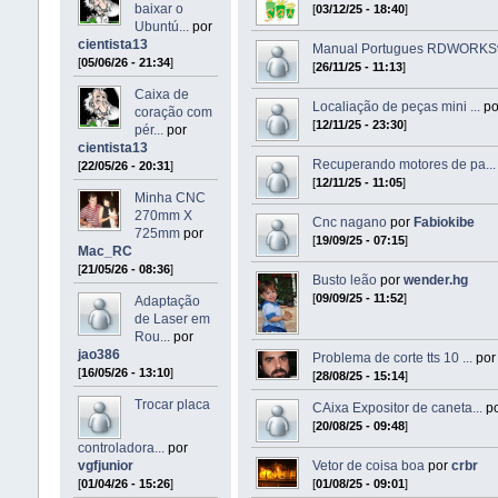
baixar o
[
03/12/25 - 18:40
]
Ubuntú...
por
cientista13
Manual Portugues RDWORKSv
[
05/06/26 - 21:34
]
[
26/11/25 - 11:13
]
Caixa de
Localiação de peças mini ...
p
coração com
[
12/11/25 - 23:30
]
pér...
por
cientista13
Recuperando motores de pa...
[
22/05/26 - 20:31
]
[
12/11/25 - 11:05
]
Minha CNC
270mm X
Cnc nagano
por
Fabiokibe
725mm
por
[
19/09/25 - 07:15
]
Mac_RC
[
21/05/26 - 08:36
]
Busto leão
por
wender.hg
[
09/09/25 - 11:52
]
Adaptação
de Laser em
Rou...
por
jao386
Problema de corte tts 10 ...
po
[
16/05/26 - 13:10
]
[
28/08/25 - 15:14
]
Trocar placa
CAixa Expositor de caneta...
p
[
20/08/25 - 09:48
]
controladora...
por
vgfjunior
Vetor de coisa boa
por
crbr
[
01/04/26 - 15:26
]
[
01/08/25 - 09:01
]