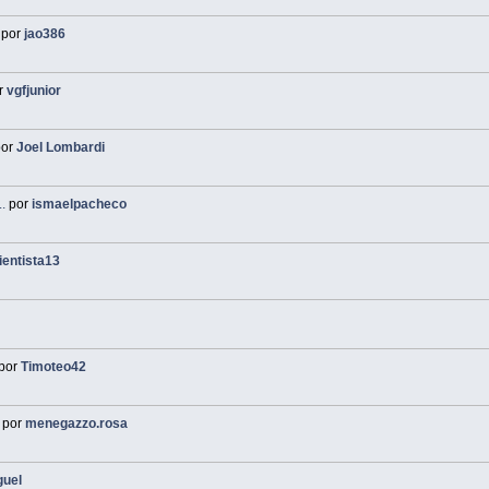
por
jao386
r
vgfjunior
or
Joel Lombardi
.
por
ismaelpacheco
ientista13
por
Timoteo42
por
menegazzo.rosa
guel