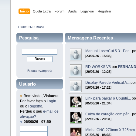
Início
Quota Extra
Forum
Ajuda
Logar-se
Registrar
Clube CNC Brasil
Pesquisa
Mensagens Recentes
Manual LaserCut 5.3 - Por...
p
[
23/07/26 - 15:35
]
RD WORKS V8
por
FERNAND
Busca avançada
[
20/07/26 - 12:25
]
Display Parede Vertical A...
po
Usuario
[
10/07/26 - 17:21
]
Bem-vindo,
Visitante
.
Link para baixar o Ubuntú...
po
Por favor faça o
Login
[
05/06/26 - 21:34
]
ou o
Registro
.
Perdeu o seu
e-mail de
Caixa de coração com pér...
p
ativação?
[
22/05/26 - 20:31
]
06/08/26 - 07:50
Minha CNC 270mm X 725mm
[
21/05/26 - 08:36
]