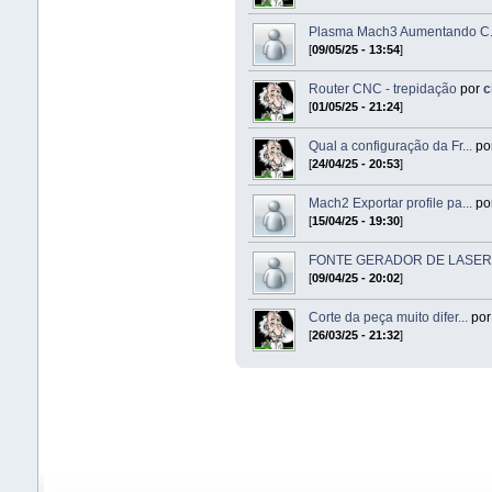
Plasma Mach3 Aumentando C.
[
09/05/25 - 13:54
]
Router CNC - trepidação
por
c
[
01/05/25 - 21:24
]
Qual a configuração da Fr...
po
[
24/04/25 - 20:53
]
Mach2 Exportar profile pa...
po
[
15/04/25 - 19:30
]
FONTE GERADOR DE LASER 
[
09/04/25 - 20:02
]
Corte da peça muito difer...
po
[
26/03/25 - 21:32
]