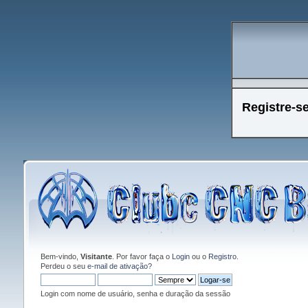
Registre-s
Bem-vindo,
Visitante
. Por favor faça o
Login
ou o
Registro
.
Perdeu o seu
e-mail de ativação?
Login com nome de usuário, senha e duração da sessão