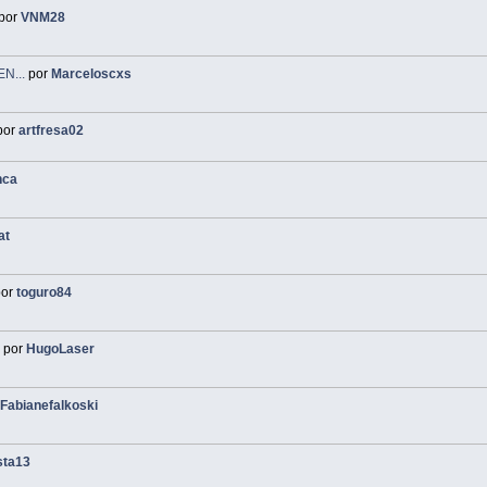
por
VNM28
N...
por
Marceloscxs
por
artfresa02
nca
at
or
toguro84
.
por
HugoLaser
r
Fabianefalkoski
sta13