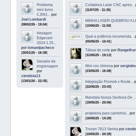
Problema
Cortadora Laser CNC apres...
mini torno
[
11/07/25 - 11:35
]
CJ061...
por
Joel Lombardi
MINHA LASER QUEBROU A LE
[
08/02/26 - 19:04
]
[
10/06/25 - 11:59
]
Hexagon
Qual a potência recomenda...
Edgecam
[
05/06/25 - 10:41
]
2024.1.25...
por
ismaelpacheco
Tábua de corte
por
Rangelfra
[
26/01/26 - 16:38
]
[
31/05/25 - 19:13
]
Gerador de
Mini cnc chinesa
por
sergiolm
engrenagem
por
[
23/05/25 - 16:08
]
cientista13
[
13/01/26 - 22:35
]
Integração Promob x Route...
p
[
22/05/25 - 23:43
]
Mandala Nossa Senhora De ..
[
19/05/25 - 20:06
]
prateleira para carrinhos...
po
[
16/05/25 - 14:29
]
Trocen 7813 Senha
por
cienti
[
10/05/25 - 20:28
]