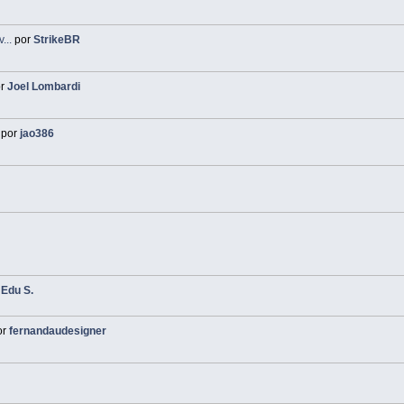
...
por
StrikeBR
or
Joel Lombardi
por
jao386
r
Edu S.
or
fernandaudesigner