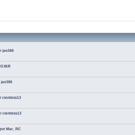
or
jao386
O.W.R
r
jao386
r
cientista13
or
cientista13
por
Mac_RC