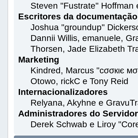
Steven "Fustrate" Hoffman 
Escritores da documentação
Joshua "groundup" Dickerson
Dannii Willis, emanuele, 
Thorsen, Jade Elizabeth Tr
Marketing
Kindred, Marcus "cσσкιє мσ
Otowo, rickC e Tony Reid
Internacionalizadores
Relyana, Akyhne e GravuT
Administradores do Servido
Derek Schwab e Liroy "Cor