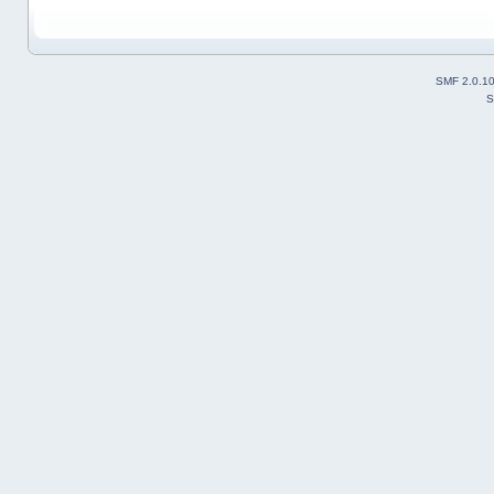
SMF 2.0.1
S