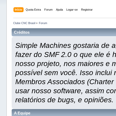
Início
Quota Extra
Forum
Ajuda
Logar-se
Registrar
Clube CNC Brasil
»
Forum
Créditos
Simple Machines gostaria de 
fazer do SMF 2.0 o que ele é 
nosso projeto, nos maiores e 
possível sem você. Isso inclui
Membros Associados (Charter M
usar nosso software, assim co
relatórios de bugs, e opiniões.
A Equipe