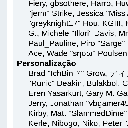
Fiery, gbsothere, Harro, H
"jerm" Strike, Jessica "Mis
"greyknight17" Hou, KGIII, K
G., Michele "Illori" Davis, M
Paul_Pauline, Piro "Sarge"
Ace, Wade "sησω" Poulsen
Personalização
Brad "IchBin™" Grow, ディン
"Runic" Deakin, Bulakbol, 
Eren Yasarkurt, Gary M. G
Jerry, Jonathan "vbgamer45"
Kirby, Matt "SlammedDime"
Kerle, Nibogo, Niko, Peter 