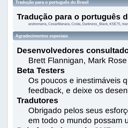
Tradução para o português do Brasil
Tradução para o português d
andremarra
,
CesarManara
,
Costa
,
Darkness_Black
,
KSE75
,
mar
Agradecimentos especiais
Desenvolvedores consultad
Brett Flannigan, Mark Rose
Beta Testers
Os poucos e inestimáveis 
feedback, e deixe os desen
Tradutores
Obrigado pelos seus esforç
em todo o mundo possam u