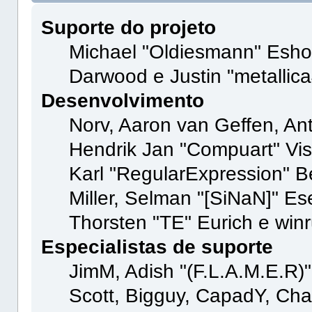
Suporte do projeto
Michael "Oldiesmann" Esho
Darwood e Justin "metallic
Desenvolvimento
Norv, Aaron van Geffen, Ant
Hendrik Jan "Compuart" Vi
Karl "RegularExpression" B
Miller, Selman "[SiNaN]" Es
Thorsten "TE" Eurich e winr
Especialistas de suporte
JimM, Adish "(F.L.A.M.E.R)"
Scott, Bigguy, CapadY, Cha