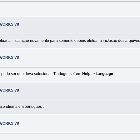
 WORKS V8
 efetuar a instalação novamente para somente depois efetuar a inclusão dos arquivos
 WORKS V8
 pode ser que deva selecionar "Portuguese" em
Help -> Language
 WORKS V8
a o idioma em português .
 WORKS V8