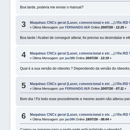
Boa tarde, poderia me enviar o manual?
3
Maquinas CNCs geral (Laser, convencional e etc ...)
/
Re:RD
« Última Mensagem: por
FERNANDO.W.R
Online
20/07/26 - 12:25
»
Boa tarde ! Acabei de conseguir alterar, foi preciso eu desinstalar e
4
Maquinas CNCs geral (Laser, convencional e etc ...)
/
Re:RD
« Última Mensagem: por
jao386
Online
20/07/26 - 12:19
»
Qual é a sua versão do rdworks ? Dependendo da versão do rdworks,
5
Maquinas CNCs geral (Laser, convencional e etc ...)
/
Re:RD
« Última Mensagem: por
FERNANDO.W.R
Online
20/07/26 - 07:11
»
Bom dia ! Fiz todo esse procedimento e mesmo assim não alterou par
6
Maquinas CNCs geral (Laser, convencional e etc ...)
/
Re:RD
« Última Mensagem: por
jao386
Online
18/07/26 - 08:04
»
Copiou os arquivos para a pasta onde está instalado o rdworks?