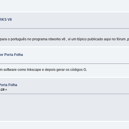
RKS V8
ara o português no programa rdworks v8 , vi um tópico publicado aqui no fórum ,p
or Porta Folha
software como Inkscape e depois gerar os códigos G.
Porta Folha
:19
»