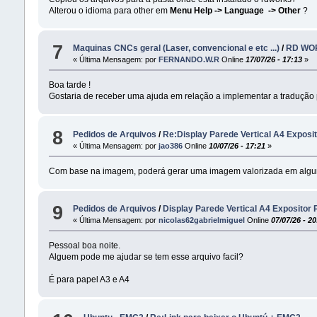
Alterou o idioma para other em
Menu Help -> Language -> Other
?
7
Maquinas CNCs geral (Laser, convencional e etc ...)
/
RD WO
« Última Mensagem: por
FERNANDO.W.R
Online
17/07/26 - 17:13
»
Boa tarde !
Gostaria de receber uma ajuda em relação a implementar a tradução p
8
Pedidos de Arquivos
/
Re:Display Parede Vertical A4 Exposit
« Última Mensagem: por
jao386
Online
10/07/26 - 17:21
»
Com base na imagem, poderá gerar uma imagem valorizada em algum 
9
Pedidos de Arquivos
/
Display Parede Vertical A4 Expositor 
« Última Mensagem: por
nicolas62gabrielmiguel
Online
07/07/26 - 20
Pessoal boa noite.
Alguem pode me ajudar se tem esse arquivo facil?
É para papel A3 e A4