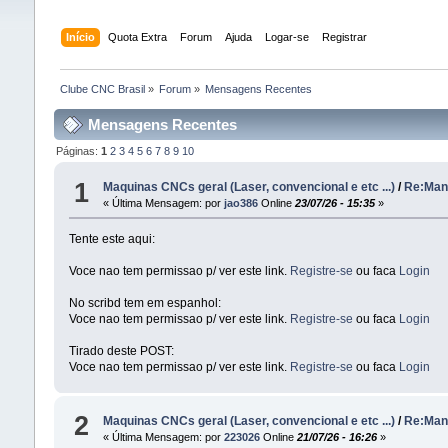
Início
Quota Extra
Forum
Ajuda
Logar-se
Registrar
Clube CNC Brasil
»
Forum
»
Mensagens Recentes
Mensagens Recentes
Páginas:
1
2
3
4
5
6
7
8
9
10
1
Maquinas CNCs geral (Laser, convencional e etc ...)
/
Re:Manu
« Última Mensagem: por
jao386
Online
23/07/26 - 15:35
»
Tente este aqui:
Voce nao tem permissao p/ ver este link.
Registre-se
ou faca
Login
No scribd tem em espanhol:
Voce nao tem permissao p/ ver este link.
Registre-se
ou faca
Login
Tirado deste POST:
Voce nao tem permissao p/ ver este link.
Registre-se
ou faca
Login
2
Maquinas CNCs geral (Laser, convencional e etc ...)
/
Re:Manu
« Última Mensagem: por
223026
Online
21/07/26 - 16:26
»