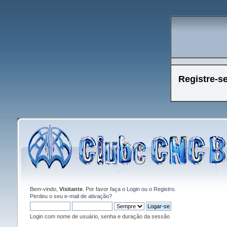
Registre-s
Bem-vindo,
Visitante
. Por favor faça o
Login
ou o
Registro
.
Perdeu o seu
e-mail de ativação?
Login com nome de usuário, senha e duração da sessão