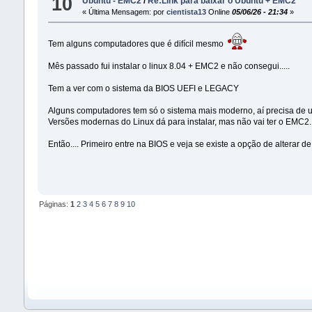
10
Ubuntu - EMC2
/
Re:Link para baixar o Ubuntú + EMC2
« Última Mensagem: por
cientista13
Online
05/06/26 - 21:34
»
Tem alguns computadores que é difícil mesmo
Mês passado fui instalar o linux 8.04 + EMC2 e não consegui.....
Tem a ver com o sistema da BIOS UEFI e LEGACY
Alguns computadores tem só o sistema mais moderno, aí precisa de um
Versões modernas do Linux dá para instalar, mas não vai ter o EMC2...
Então.... Primeiro entre na BIOS e veja se existe a opção de alterar 
Páginas:
1
2
3
4
5
6
7
8
9
10