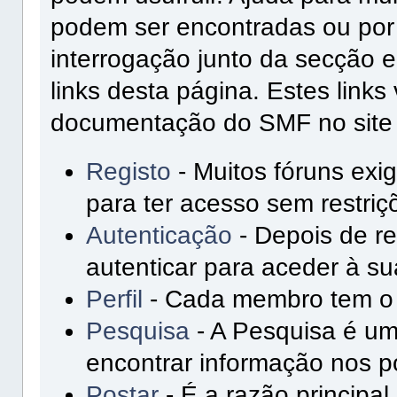
podem ser encontradas ou por 
interrogação junto da secção
links desta página. Estes link
documentação do SMF no site o
Registo
- Muitos fóruns exi
para ter acesso sem restriç
Autenticação
- Depois de re
autenticar para aceder à su
Perfil
- Cada membro tem o s
Pesquisa
- A Pesquisa é um
encontrar informação nos po
Postar
- É a razão principal