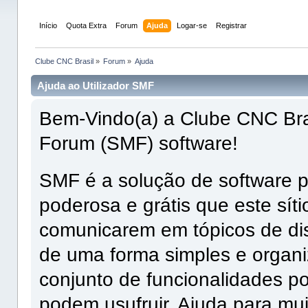
Início
Quota Extra
Forum
Ajuda
Logar-se
Registrar
Clube CNC Brasil
»
Forum
»
Ajuda
Ajuda ao Utilizador SMF
Bem-Vindo(a) a Clube CNC Bra
Forum (SMF) software!
SMF é a solução de software pa
poderosa e grátis que este síti
comunicarem em tópicos de di
de uma forma simples e organ
conjunto de funcionalidades po
podem usufruir. Ajuda para mu