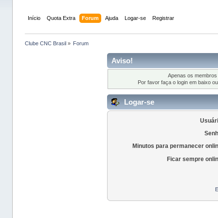
Início
Quota Extra
Forum
Ajuda
Logar-se
Registrar
Clube CNC Brasil
»
Forum
Aviso!
Apenas os membros r
Por favor faça o login em baixo o
Logar-se
Usuári
Senh
Minutos para permanecer onli
Ficar sempre onli
E