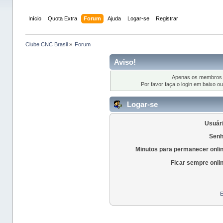
Início
Quota Extra
Forum
Ajuda
Logar-se
Registrar
Clube CNC Brasil
»
Forum
Aviso!
Apenas os membros r
Por favor faça o login em baixo o
Logar-se
Usuári
Senh
Minutos para permanecer onli
Ficar sempre onli
E