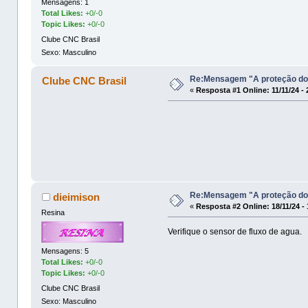
Mensagens: 1
Total Likes:
+0/-0
Topic Likes:
+0/-0
Clube CNC Brasil
Sexo: Masculino
Re:Mensagem "A proteção do 
Clube CNC Brasil
«
Resposta #1 Online:
11/11/24 -
Re:Mensagem "A proteção do 
dieimison
«
Resposta #2 Online:
18/11/24 -
Resina
Verifique o sensor de fluxo de agua.
Mensagens: 5
Total Likes:
+0/-0
Topic Likes:
+0/-0
Clube CNC Brasil
Sexo: Masculino