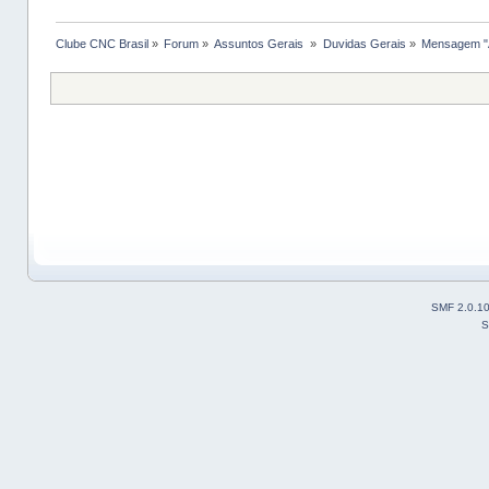
Clube CNC Brasil
»
Forum
»
Assuntos Gerais 
»
Duvidas Gerais
»
Mensagem "A
SMF 2.0.1
S