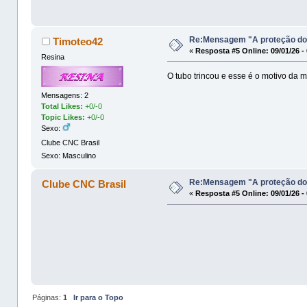
Re:Mensagem "A proteção do 
Timoteo42
«
Resposta #5 Online:
09/01/26 -
Resina
O tubo trincou e esse é o motivo da
Mensagens: 2
Total Likes:
+0/-0
Topic Likes:
+0/-0
Sexo:
Clube CNC Brasil
Sexo: Masculino
Re:Mensagem "A proteção do 
Clube CNC Brasil
«
Resposta #5 Online:
09/01/26 -
Páginas:
1
Ir para o Topo