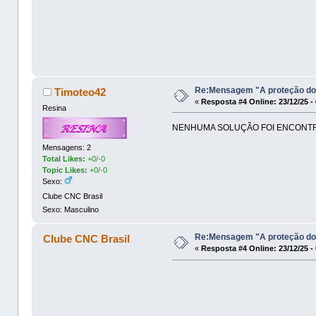
Re:Mensagem "A proteção do 
Timoteo42
«
Resposta #4 Online:
23/12/25 -
Resina
NENHUMA SOLUÇÃO FOI ENCONT
Mensagens: 2
Total Likes:
+0/-0
Topic Likes:
+0/-0
Sexo:
Clube CNC Brasil
Sexo: Masculino
Re:Mensagem "A proteção do 
Clube CNC Brasil
«
Resposta #4 Online:
23/12/25 -