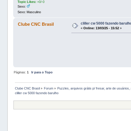
Topic Likes:
+0/-0
Sexo:
Sexo: Masculino
cliller cw 5000 fazendo barulh
Clube CNC Brasil
«
Online:
13/03/25 - 15:52
»
Páginas:
1
Ir para o Topo
Clube CNC Brasil
»
Forum
»
Puzzles, arquivos grátis p/ fresar, arte de usuários, 
cliller cw 5000 fazendo barulho 