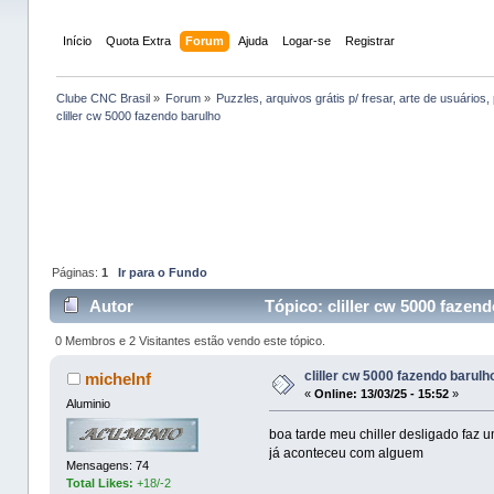
Início
Quota Extra
Forum
Ajuda
Logar-se
Registrar
Clube CNC Brasil
»
Forum
»
Puzzles, arquivos grátis p/ fresar, arte de usuários, 
cliller cw 5000 fazendo barulho 
Páginas:
1
Ir para o Fundo
Autor
Tópico: cliller cw 5000 fazen
0 Membros e 2 Visitantes estão vendo este tópico.
cliller cw 5000 fazendo barulh
michelnf
«
Online:
13/03/25 - 15:52
»
Aluminio
boa tarde meu chiller desligado faz 
já aconteceu com alguem
Mensagens: 74
Total Likes:
+18/-2