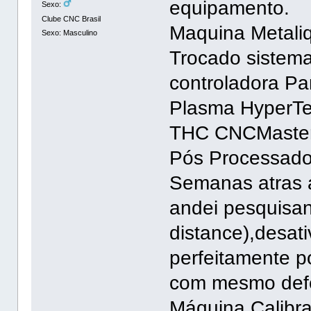
equipamento.
Sexo:
Clube CNC Brasil
Maquina Metali
Sexo: Masculino
Trocado sistema
controladora Pa
Plasma HyperT
THC CNCMaste
Pós Processad
Semanas atras a
andei pesquisan
distance),desat
perfeitamente p
com mesmo defe
Máquina Calibra