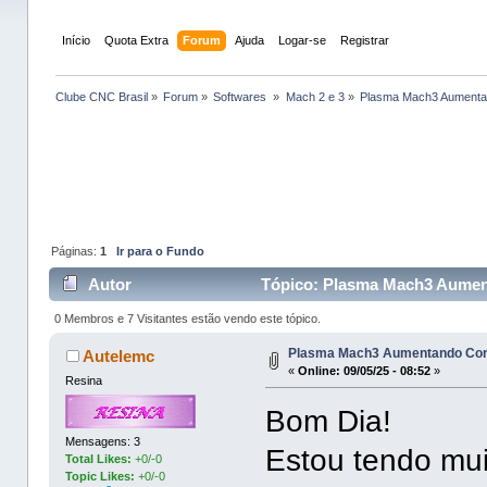
Início
Quota Extra
Forum
Ajuda
Logar-se
Registrar
Clube CNC Brasil
»
Forum
»
Softwares 
»
Mach 2 e 3
»
Plasma Mach3 Aumentan
Páginas:
1
Ir para o Fundo
Autor
Tópico: Plasma Mach3 Aument
0 Membros e 7 Visitantes estão vendo este tópico.
Plasma Mach3 Aumentando Cor
Autelemc
«
Online:
09/05/25 - 08:52
»
Resina
Bom Dia!
Mensagens: 3
Estou tendo mui
Total Likes:
+0/-0
Topic Likes:
+0/-0