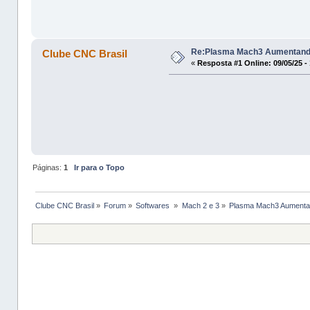
Re:Plasma Mach3 Aumentando
Clube CNC Brasil
«
Resposta #1 Online:
09/05/25 -
Páginas:
1
Ir para o Topo
Clube CNC Brasil
»
Forum
»
Softwares 
»
Mach 2 e 3
»
Plasma Mach3 Aumentan