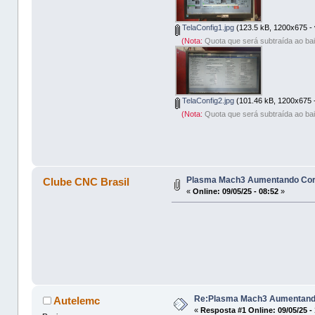
TelaConfig1.jpg
(123.5 kB, 1200x675 - 
(Nota:
Quota que será subtraída ao bai
TelaConfig2.jpg
(101.46 kB, 1200x675 -
(Nota:
Quota que será subtraída ao bai
Plasma Mach3 Aumentando Cor
Clube CNC Brasil
«
Online:
09/05/25 - 08:52
»
Re:Plasma Mach3 Aumentando
Autelemc
«
Resposta #1 Online:
09/05/25 -