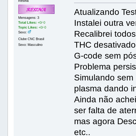
Resina
Atualizando Tes
Mensagens: 3
Instalei outra v
Total Likes:
+0/-0
Topic Likes:
+0/-0
Recalibrei todo
Sexo:
Clube CNC Brasil
THC desativado
Sexo: Masculino
G-code sem pós
Problema persis
Simulando sem p
plasma dando in
Ainda não achei
ser falta de ate
mas agora Desca
etc..