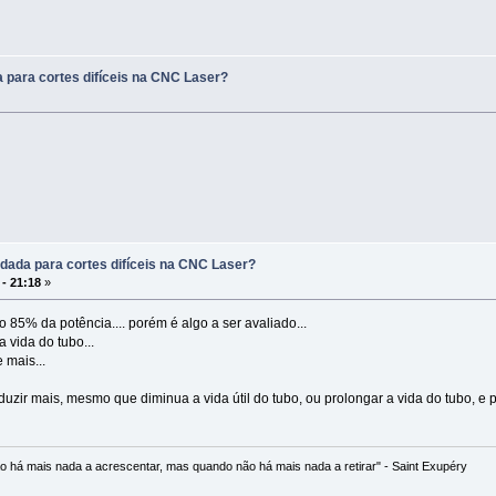
 para cortes difíceis na CNC Laser?
dada para cortes difíceis na CNC Laser?
 - 21:18
»
5% da potência.... porém é algo a ser avaliado...
 vida do tubo...
 mais...
uzir mais, mesmo que diminua a vida útil do tubo, ou prolongar a vida do tubo, e 
o há mais nada a acrescentar, mas quando não há mais nada a retirar" - Saint Exupéry