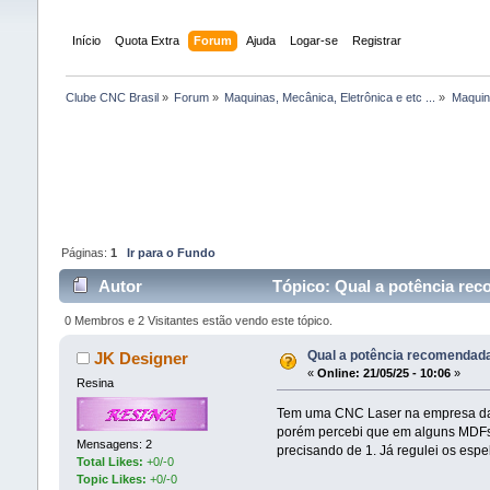
Início
Quota Extra
Forum
Ajuda
Logar-se
Registrar
Clube CNC Brasil
»
Forum
»
Maquinas, Mecânica, Eletrônica e etc ...
»
Maquina
Páginas:
1
Ir para o Fundo
Autor
Tópico: Qual a potência rec
0 Membros e 2 Visitantes estão vendo este tópico.
Qual a potência recomendada
JK Designer
«
Online:
21/05/25 - 10:06
»
Resina
Tem uma CNC Laser na empresa daq
porém percebi que em alguns MDFs d
Mensagens: 2
precisando de 1. Já regulei os es
Total Likes:
+0/-0
Topic Likes:
+0/-0