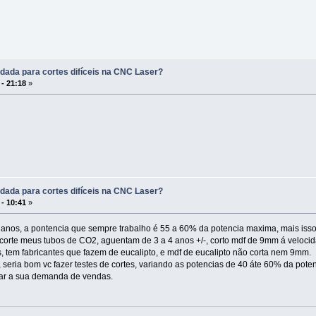
dada para cortes difíceis na CNC Laser?
 - 21:18
»
dada para cortes difíceis na CNC Laser?
 - 10:41
»
15 anos, a pontencia que sempre trabalho é 55 a 60% da potencia maxima, mais is
 corte meus tubos de CO2, aguentam de 3 a 4 anos +/-, corto mdf de 9mm á veloc
, tem fabricantes que fazem de eucalipto, e mdf de eucalipto não corta nem 9mm.
 seria bom vc fazer testes de cortes, variando as potencias de 40 áte 60% da poten
ar a sua demanda de vendas.