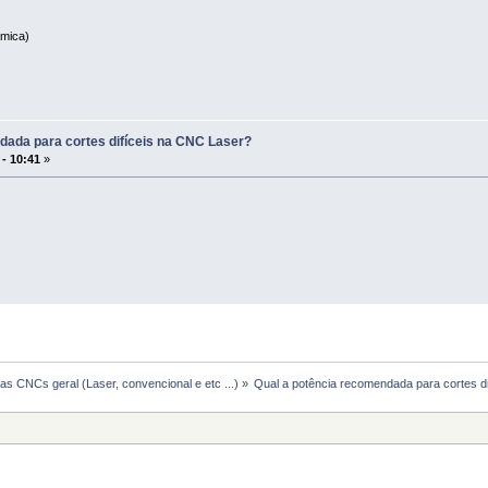
âmica)
dada para cortes difíceis na CNC Laser?
 - 10:41
»
s CNCs geral (Laser, convencional e etc ...)
»
Qual a potência recomendada para cortes d