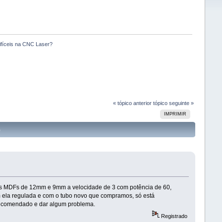
ifíceis na CNC Laser?
« tópico anterior
tópico seguinte »
IMPRIMIR
)
os MDFs de 12mm e 9mm a velocidade de 3 com potência de 60,
m ela regulada e com o tubo novo que compramos, só está
 recomendado e dar algum problema.
Registrado