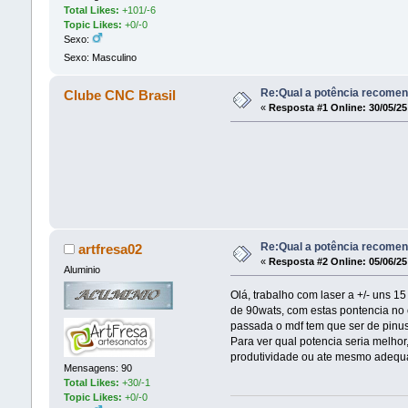
Total Likes:
+101/-6
Topic Likes:
+0/-0
Sexo:
Sexo: Masculino
Re:Qual a potência recomen
Clube CNC Brasil
«
Resposta #1 Online:
30/05/25
Re:Qual a potência recomen
artfresa02
«
Resposta #2 Online:
05/06/25
Aluminio
Olá, trabalho com laser a +/- uns 
de 90wats, com estas pontencia no
passada o mdf tem que ser de pinus
Para ver qual potencia seria melhor,
produtividade ou ate mesmo adequ
Mensagens: 90
Total Likes:
+30/-1
Topic Likes:
+0/-0