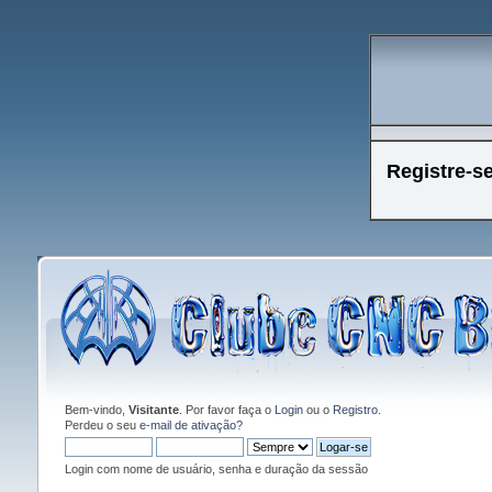
Registre-s
Bem-vindo,
Visitante
. Por favor faça o
Login
ou o
Registro
.
Perdeu o seu
e-mail de ativação?
Login com nome de usuário, senha e duração da sessão