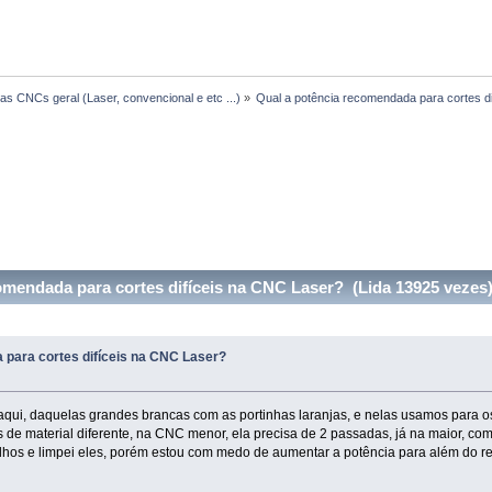
s CNCs geral (Laser, convencional e etc ...)
»
Qual a potência recomendada para cortes d
omendada para cortes difíceis na CNC Laser? (Lida 13925 vezes
 para cortes difíceis na CNC Laser?
ui, daquelas grandes brancas com as portinhas laranjas, e nelas usamos para 
e material diferente, na CNC menor, ela precisa de 2 passadas, já na maior, co
pelhos e limpei eles, porém estou com medo de aumentar a potência para além do