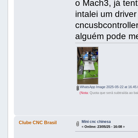
o Mach3, já ten
intalei um drive
cncusbcontroller
alguém pode me
WhatsApp Image 2025-05-22 at 16.45.
(Nota:
Quota que será subtraída ao bai
Mini cnc chinesa
Clube CNC Brasil
«
Online:
23/05/25 - 16:08
»