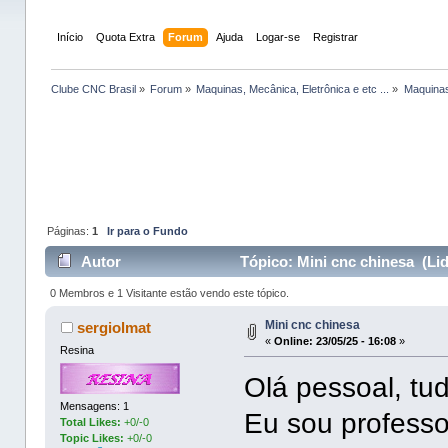
Início
Quota Extra
Forum
Ajuda
Logar-se
Registrar
Clube CNC Brasil
»
Forum
»
Maquinas, Mecânica, Eletrônica e etc ...
»
Maquinas
Páginas:
1
Ir para o Fundo
Autor
Tópico: Mini cnc chinesa (Li
0 Membros e 1 Visitante estão vendo este tópico.
Mini cnc chinesa
sergiolmat
«
Online:
23/05/25 - 16:08
»
Resina
Olá pessoal, t
Mensagens: 1
Eu sou professo
Total Likes:
+0/-0
Topic Likes:
+0/-0