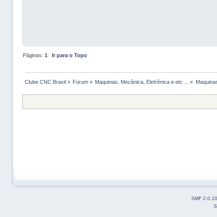
Páginas:
1
Ir para o Topo
Clube CNC Brasil
»
Forum
»
Maquinas, Mecânica, Eletrônica e etc ...
»
Maquinas
SMF 2.0.1
S