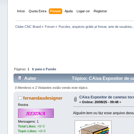
Início
Quota Extra
Forum
Ajuda
Logar-se
Registrar
Clube CNC Brasil
»
Forum
»
Puzzles, arquivos grátis p/ fresar, arte de usuários, 
Páginas:
1
Ir para o Fundo
Autor
Tópico: CAixa Expositor de ca
0 Membros e 2 Visitantes estão vendo este tópico.
CAixa Expositor de canetas tocu
fernandaudesigner
«
Online:
20/08/25 - 09:48
»
Resina
Alguém tem ou faz esse arquivo dess
Mensagens: 1
Total Likes:
+0/-0
Topic Likes:
+0/-0