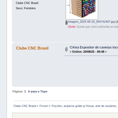
Clube CNC Brasil
Sexo: Feminino
imagem_2025-08-20_094742407.jpg
(1
(Nota:
Quota que será subtraída ao bai
CAixa Expositor de canetas tocu
Clube CNC Brasil
«
Online:
20/08/25 - 09:48
»
Páginas:
1
Ir para o Topo
Clube CNC Brasil
»
Forum
»
Puzzles, arquivos grátis p/ fresar, arte de usuários, 