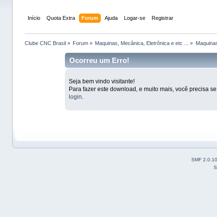
Início
Quota Extra
Forum
Ajuda
Logar-se
Registrar
Clube CNC Brasil
»
Forum
»
Maquinas, Mecânica, Eletrônica e etc ...
»
Maquinas
Ocorreu um Erro!
Seja bem vindo visitante!
Para fazer este download, e muito mais, você precisa s
login
.
SMF 2.0.1
S