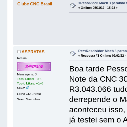
<Resolvido> Mach 3 parando d
Clube CNC Brasil
«
Online:
05/11/19 - 15:23
»
Re:<Resolvido> Mach 3 parand
ASPRATAS
«
Resposta #1 Online:
09/02/22 -
Resina
Boa tarde Pess
Mensagens: 3
Note da CNC 302
Total Likes:
+0/-0
Topic Likes:
+0/-0
R3.043.066 tudo
Sexo:
Clube CNC Brasil
derrepende o Ma
Sexo: Masculino
aconteceu isso,
já testei sem o 