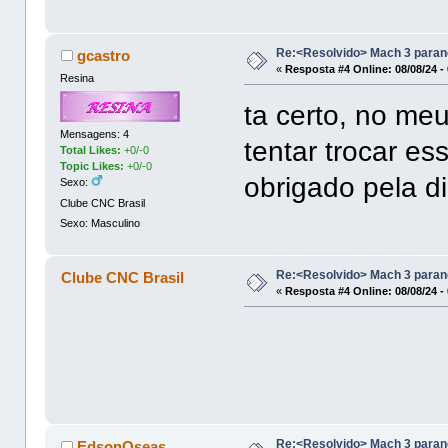
Re:<Resolvido> Mach 3 parand
gcastro
«
Resposta #4 Online:
08/08/24 -
Resina
ta certo, no me
Mensagens: 4
tentar trocar es
Total Likes:
+0/-0
Topic Likes:
+0/-0
obrigado pela di
Sexo:
Clube CNC Brasil
Sexo: Masculino
Re:<Resolvido> Mach 3 parand
Clube CNC Brasil
«
Resposta #4 Online:
08/08/24 -
Re:<Resolvido> Mach 3 parand
EdsonOseas