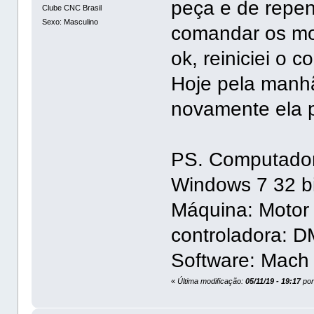
peça e de repen
Clube CNC Brasil
Sexo: Masculino
comandar os mot
ok, reiniciei o 
Hoje pela manhã
novamente ela 
PS. Computador:
Windows 7 32 bi
Máquina: Motor 
controladora: 
Software: Mach
«
Última modificação:
05/11/19 - 19:17
por