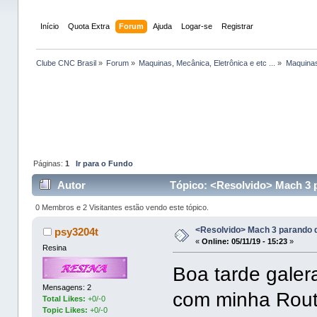
Início
Quota Extra
Forum
Ajuda
Logar-se
Registrar
Clube CNC Brasil
»
Forum
»
Maquinas, Mecânica, Eletrônica e etc ...
»
Maquinas
Páginas:
1
Ir para o Fundo
Autor
Tópico: <Resolvido> Mach 3 p
0 Membros e 2 Visitantes estão vendo este tópico.
<Resolvido> Mach 3 parando d
psy3204t
«
Online:
05/11/19 - 15:23
»
Resina
Boa tarde galer
Mensagens: 2
com minha Rout
Total Likes:
+0/-0
Topic Likes:
+0/-0