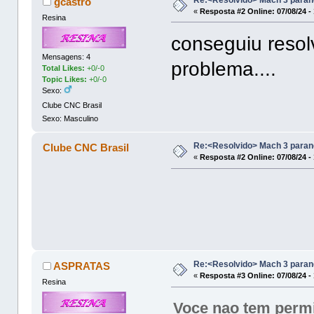
gcastro
«
Resposta #2 Online:
07/08/24 -
Resina
conseguiu reso
Mensagens: 4
problema....
Total Likes:
+0/-0
Topic Likes:
+0/-0
Sexo:
Clube CNC Brasil
Sexo: Masculino
Re:<Resolvido> Mach 3 parand
Clube CNC Brasil
«
Resposta #2 Online:
07/08/24 -
Re:<Resolvido> Mach 3 parand
ASPRATAS
«
Resposta #3 Online:
07/08/24 -
Resina
Voce nao tem permis