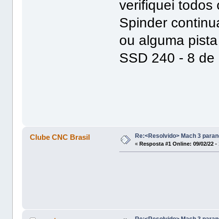
verifiquei todos
Spinder continu
ou alguma pist
SSD 240 - 8 de 
Re:<Resolvido> Mach 3 parand
Clube CNC Brasil
«
Resposta #1 Online:
09/02/22 -
Re:<Resolvido> Mach 3 parand