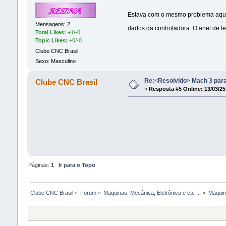
Estava com o mesmo problema aqui
Mensagens: 2
dados da controladora. O anel de fe
Total Likes:
+1/-0
Topic Likes:
+0/-0
Clube CNC Brasil
Sexo: Masculino
Re:<Resolvido> Mach 3 para
Clube CNC Brasil
«
Resposta #5 Online:
13/03/25
Páginas:
1
Ir para o Topo
Clube CNC Brasil
»
Forum
»
Maquinas, Mecânica, Eletrônica e etc ...
»
Maquina