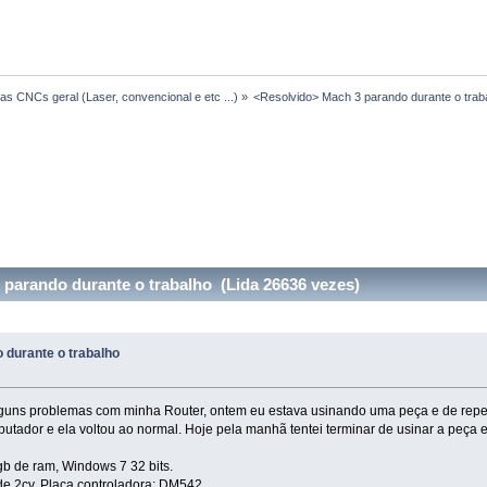
s CNCs geral (Laser, convencional e etc ...)
»
<Resolvido> Mach 3 parando durante o trab
parando durante o trabalho (Lida 26636 vezes)
 durante o trabalho
lguns problemas com minha Router, ontem eu estava usinando uma peça e de repen
mputador e ela voltou ao normal. Hoje pela manhã tentei terminar de usinar a peça
gb de ram, Windows 7 32 bits.
de 2cv. Placa controladora: DM542