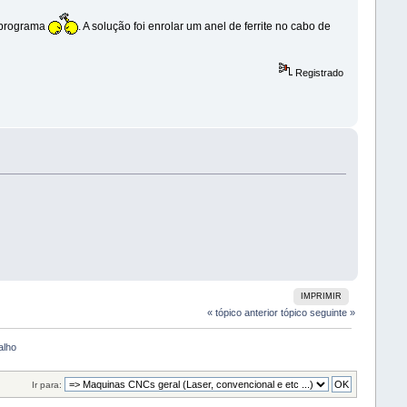
 programa
. A solução foi enrolar um anel de ferrite no cabo de
Registrado
IMPRIMIR
« tópico anterior
tópico seguinte »
alho
Ir para: