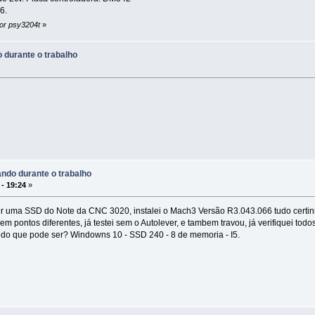
6.
or psy3204t
»
 durante o trabalho
ndo durante o trabalho
 - 19:24
»
r uma SSD do Note da CNC 3020, instalei o Mach3 Versão R3.043.066 tudo certinh
m pontos diferentes, já testei sem o Autolever, e tambem travou, já verifiquei todo
 do que pode ser? Windowns 10 - SSD 240 - 8 de memoria - I5.