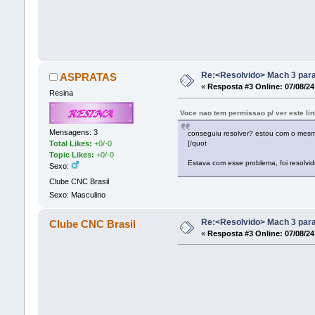
Re:<Resolvido> Mach 3 para
ASPRATAS
«
Resposta #3 Online:
07/08/24
Resina
Voce nao tem permissao p/ ver este li
Mensagens: 3
conseguiu resolver? estou com o mesm
[/quot
Total Likes:
+0/-0
Topic Likes:
+0/-0
Estava com esse problema, foi resolvid
Sexo:
Clube CNC Brasil
Sexo: Masculino
Re:<Resolvido> Mach 3 para
Clube CNC Brasil
«
Resposta #3 Online:
07/08/24