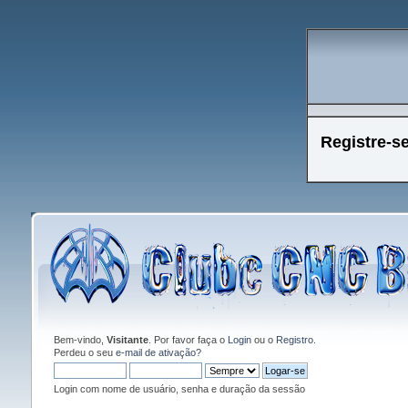
Registre-s
Bem-vindo,
Visitante
. Por favor faça o
Login
ou o
Registro
.
Perdeu o seu
e-mail de ativação?
Login com nome de usuário, senha e duração da sessão