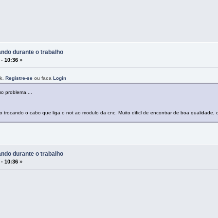
ndo durante o trabalho
 - 10:36
»
nk.
Registre-se
ou faca
Login
o problema....
o trocando o cabo que liga o not ao modulo da cnc. Muito dificl de encontrar de boa qualidade, 
ndo durante o trabalho
 - 10:36
»