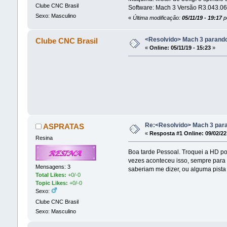
Clube CNC Brasil
Software: Mach 3 Versão R3.043.06
Sexo: Masculino
«
Última modificação:
05/11/19 - 19:17
p
<Resolvido> Mach 3 parando
Clube CNC Brasil
«
Online:
05/11/19 - 15:23
»
Re:<Resolvido> Mach 3 para
ASPRATAS
«
Resposta #1 Online:
09/02/22
Resina
Boa tarde Pessoal. Troquei a HD po
vezes aconteceu isso, sempre para e
Mensagens: 3
saberiam me dizer, ou alguma pista
Total Likes:
+0/-0
Topic Likes:
+0/-0
Sexo:
Clube CNC Brasil
Sexo: Masculino