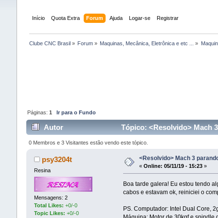
Início
Quota Extra
Forum
Ajuda
Logar-se
Registrar
Clube CNC Brasil
»
Forum
»
Maquinas, Mecânica, Eletrônica e etc ...
»
Maquina
Páginas:
1
Ir para o Fundo
Autor
Tópico: <Resolvido> Mach 3 
0 Membros e 3 Visitantes estão vendo este tópico.
<Resolvido> Mach 3 parando
psy3204t
«
Online:
05/11/19 - 15:23
»
Resina
Boa tarde galera! Eu estou tendo a
cabos e estavam ok, reiniciei o co
Mensagens: 2
Total Likes:
+0/-0
PS. Computador: Intel Dual Core, 2
Topic Likes:
+0/-0
Máquina: Motor de 30kgf e spindle 