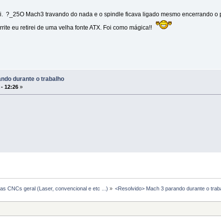
. ?_25O Mach3 travando do nada e o spindle ficava ligado mesmo encerrando o
rrite eu retirei de uma velha fonte ATX. Foi como mágica!!
ndo durante o trabalho
 - 12:26
»
s CNCs geral (Laser, convencional e etc ...)
»
<Resolvido> Mach 3 parando durante o trab