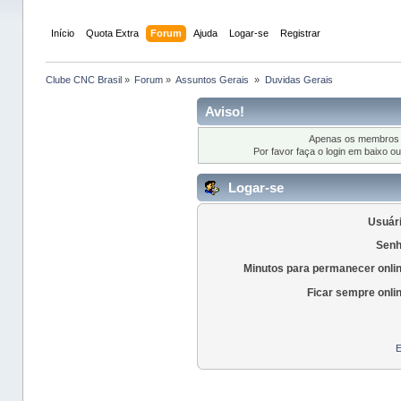
Início
Quota Extra
Forum
Ajuda
Logar-se
Registrar
Clube CNC Brasil
»
Forum
»
Assuntos Gerais 
»
Duvidas Gerais
Aviso!
Apenas os membros r
Por favor faça o login em baixo o
Logar-se
Usuári
Senh
Minutos para permanecer onli
Ficar sempre onli
E