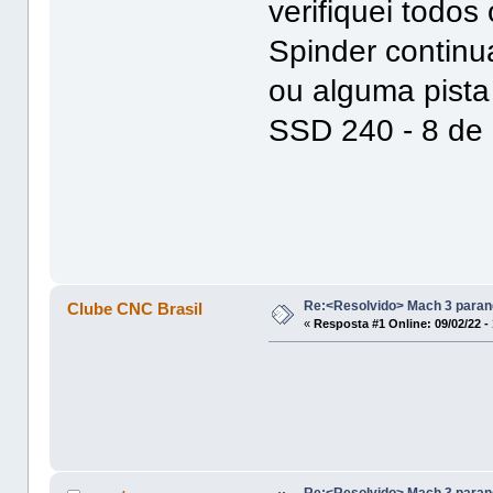
verifiquei todos
Spinder continu
ou alguma pist
SSD 240 - 8 de 
Re:<Resolvido> Mach 3 parand
Clube CNC Brasil
«
Resposta #1 Online:
09/02/22 -
Re:<Resolvido> Mach 3 parand