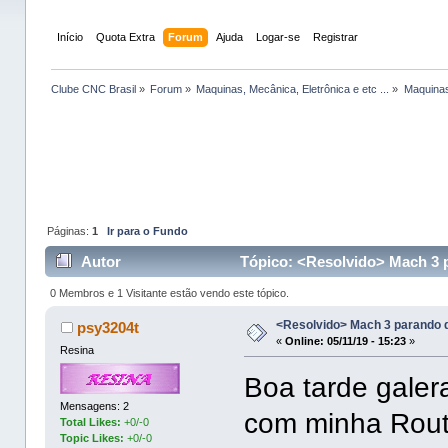
Início
Quota Extra
Forum
Ajuda
Logar-se
Registrar
Clube CNC Brasil
»
Forum
»
Maquinas, Mecânica, Eletrônica e etc ...
»
Maquinas
Páginas:
1
Ir para o Fundo
Autor
Tópico: <Resolvido> Mach 3 p
0 Membros e 1 Visitante estão vendo este tópico.
<Resolvido> Mach 3 parando d
psy3204t
«
Online:
05/11/19 - 15:23
»
Resina
Boa tarde galer
Mensagens: 2
com minha Rout
Total Likes:
+0/-0
Topic Likes:
+0/-0