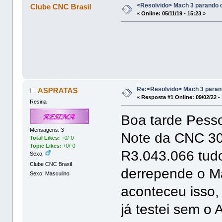
<Resolvido> Mach 3 parando d
Clube CNC Brasil
«
Online:
05/11/19 - 15:23
»
Re:<Resolvido> Mach 3 parand
ASPRATAS
«
Resposta #1 Online:
09/02/22 -
Resina
Boa tarde Pess
Mensagens: 3
Note da CNC 302
Total Likes:
+0/-0
Topic Likes:
+0/-0
R3.043.066 tudo
Sexo:
Clube CNC Brasil
derrepende o Ma
Sexo: Masculino
aconteceu isso,
já testei sem o 