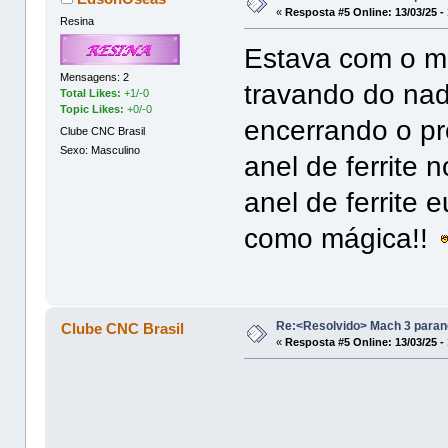
«
Resposta #5 Online:
13/03/25 -
Resina
Estava com o 
Mensagens: 2
travando do nad
Total Likes:
+1/-0
Topic Likes:
+0/-0
encerrando o p
Clube CNC Brasil
Sexo: Masculino
anel de ferrite
anel de ferrite 
como mágica!!
Re:<Resolvido> Mach 3 parand
Clube CNC Brasil
«
Resposta #5 Online:
13/03/25 -