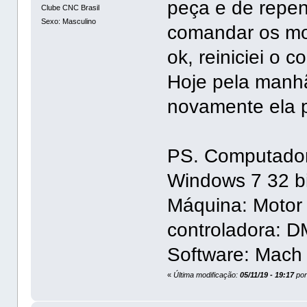
peça e de repen
Clube CNC Brasil
Sexo: Masculino
comandar os mot
ok, reiniciei o 
Hoje pela manhã
novamente ela 
PS. Computador:
Windows 7 32 bi
Máquina: Motor 
controladora: 
Software: Mach
«
Última modificação:
05/11/19 - 19:17
por