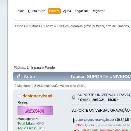
Início
Quota Extra
Forum
Ajuda
Logar-se
Registrar
Clube CNC Brasil
»
Forum
»
Puzzles, arquivos grátis p/ fresar, arte de usuários, 
Páginas:
1
Ir para o Fundo
Autor
Tópico: SUPORTE UNIVERSA
0 Membros e 2 Visitantes estão vendo este tópico.
SUPORTE UNIVERSAL GRAVA
designervisual
«
Online:
29/10/24 - 15:35
»
Resina
SUPORTE UNIVERSAL GRAVAÇÃO
Mensagens: 4
suporte copo gravação.cdr
(29.54 kB -
Total Likes:
+3/-0
(Nota:
Quota que será subtraída ao bai
Topic Likes:
+0/-0
Infelizmente seu anexo não será p