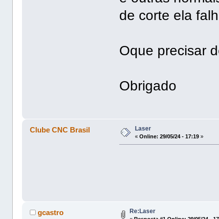
de corte ela fal
Oque precisar 
Obrigado
Laser
Clube CNC Brasil
«
Online:
29/05/24 - 17:19
»
Re:Laser
gcastro