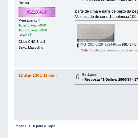
«
Resposta #1 Online:
29/05/24 - 1
Resina
parte de cima e parte de baixo da p
Velocidade de corte 15 potencia 100
Mensagens: 4
Total Likes:
+0/-0
Topic Likes:
+0/-0
Sexo:
Clube CNC Brasil
IMG_20240529_172446.jpg
(68.47 kB,
Sexo: Masculino
(Nota:
Quota que será subtraída ao bai
Re:Laser
Clube CNC Brasil
«
Resposta #1 Online:
29/05/24 - 1
Páginas:
1
Ir para o Topo