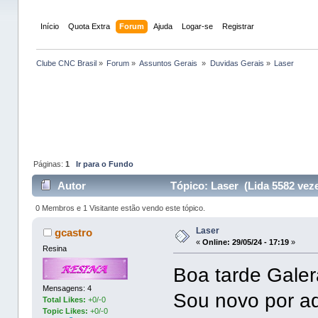
Início
Quota Extra
Forum
Ajuda
Logar-se
Registrar
Clube CNC Brasil
»
Forum
»
Assuntos Gerais 
»
Duvidas Gerais
»
Laser 
Páginas:
1
Ir para o Fundo
Autor
Tópico: Laser (Lida 5582 vez
0 Membros e 1 Visitante estão vendo este tópico.
Laser
gcastro
«
Online:
29/05/24 - 17:19
»
Resina
Boa tarde Galer
Mensagens: 4
Sou novo por aq
Total Likes:
+0/-0
Topic Likes:
+0/-0