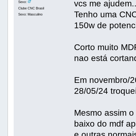
vcs me ajudem..
Sexo:
Clube CNC Brasil
Tenho uma CNC 
Sexo: Masculino
150w de potenc
Corto muito MD
nao está cortan
Em novembro/20
28/05/24 troquei
Mesmo assim o 
baixo do mdf ap
e outras normai