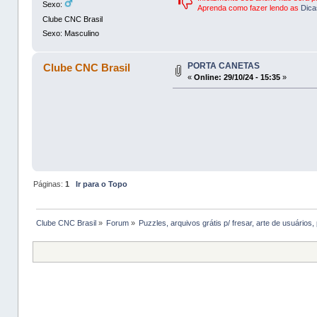
Sexo:
Aprenda como fazer lendo as
Dica
Clube CNC Brasil
Sexo: Masculino
PORTA CANETAS
Clube CNC Brasil
«
Online:
29/10/24 - 15:35
»
Páginas:
1
Ir para o Topo
Clube CNC Brasil
»
Forum
»
Puzzles, arquivos grátis p/ fresar, arte de usuários, 