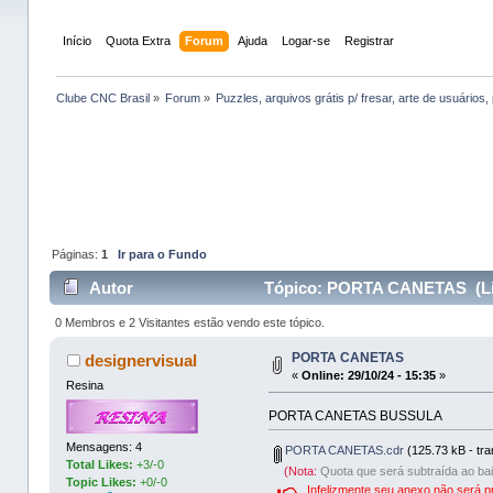
Início
Quota Extra
Forum
Ajuda
Logar-se
Registrar
Clube CNC Brasil
»
Forum
»
Puzzles, arquivos grátis p/ fresar, arte de usuários, 
Páginas:
1
Ir para o Fundo
Autor
Tópico: PORTA CANETAS (Lid
0 Membros e 2 Visitantes estão vendo este tópico.
PORTA CANETAS
designervisual
«
Online:
29/10/24 - 15:35
»
Resina
PORTA CANETAS BUSSULA
Mensagens: 4
PORTA CANETAS.cdr
(125.73 kB - tra
Total Likes:
+3/-0
(Nota:
Quota que será subtraída ao bai
Topic Likes:
+0/-0
Infelizmente seu anexo não será p